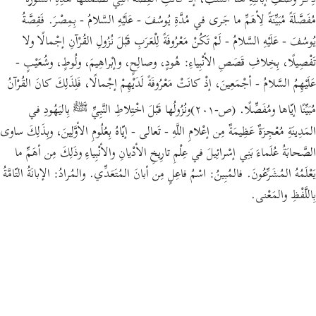
ذِكْرَ وصْفِ إبانَتِهِ هُنا أنْسَبُ، إذْ كانَتِ القِصَّةُ الَّتِي تَضَمَّنَتْها هَذِهِ السُّورَةُ
مُفَصَّلَةً مُبَيِّنَةً لِأهَمِّ ما جَرى في مُدَّةِ يُوسُفَ - عَلَيْهِ السَّلامُ - بِمِصْرَ. فَقِصَّةُ
يُوسُفَ - عَلَيْهِ السَّلامُ - لَمْ تَكُنْ مَعْرُوفَةً لِلْعَرَبِ قَبْلَ نُزُولِ القُرْآنِ إجْمالًا ولا
تَفْصِيلًا، بِخِلافِ قَصَصِ الأنْبِياءِ: هُودٍ، وصالِحٍ، وإبْراهِيمَ، ولُوطٍ، وشُعَيْبٍ -
عَلَيْهِمُ السَّلامُ - أجْمَعِينَ، إذْ كانَتْ مَعْرُوفَةً لَدَيْهِمْ إجْمالًا، فَلِذَلِكَ كانَ القُرْآنُ
مُبَيِّنًا إيّاها ومُفَصِّلًا. (ص-٢٠١)ونُزُولُها قَبْلَ اخْتِلاطِ النَّبِيِّ ﷺ بِاليَهُودِ في
المَدِينَةِ مُعْجِزَةٌ عَظِيمَةٌ مِن إعْلامِ اللَّهِ - تَعالى - إيّاهُ بِعُلُومِ الأوَّلِينَ، وبِذَلِكَ ساوى
الصَّحابَةُ عُلَماءَ بَنِي إسْرائِيلَ في عِلْمِ تارِيخِ الأدْيانِ والأنْبِياءِ وذَلِكَ مِن أهَمِّ ما
يَعْلَمُهُ المُشَرِّعُونَ. فالمُبِينُ: اسْمُ فاعِلٍ مِن أبانَ المُتَعَدِّي. والمُرادُ: الإبانَةُ التّامَّةُ
بِاللَّفْظِ والمَعْنى.