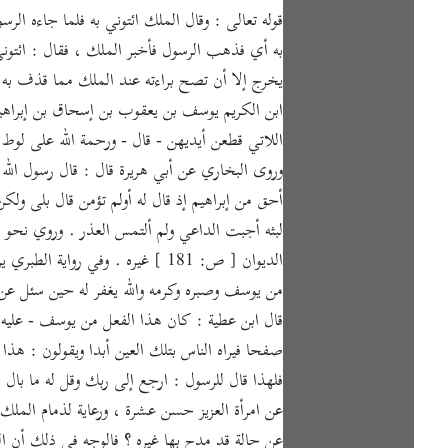
به أي فذهب الرسول فأخبر الملك ، فقال : ائتوني
يخرج إلا أن تصح براءته عند الملك مما قذف به ، 
ابن الكريم يوسف بن يعقوب بن إسحاق بن إبراهيم 
اللاتي قطعن أيديهن - قال - ورحمة الله على لوط 
وروى البخاري عن أبي هريرة قال : قال رسول الل
أحق من إبراهيم إذ قال له أولم تؤمن قال بلى ولك
لبثه أجبت الداعي ولم ألتمس العذر . وروي نح
الديوان [ ص: 181 ] غيره . وفي 
من يوسف وصبره وكرمه والله يغفر له حين سئل عن
قال ابن عطية : كان هذا الفعل من يوسف - عليه ا
صفحا فيراه الناس بتلك العين أبدا ويقولون : هذا ا
فلهذا قال للرسول : ارجع إلى ربك وقل له ما ب
عن امرأة العزيز حسن عشرة ، ورعاية لذمام الملك 
عن حالة قد مدح بها غيره ؟ فالوجه في ذلك أن الن