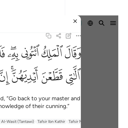
Sign in
ﲙ
ﲚ
ﲛ
ﲜﲝ
ﲞ
وقال 
وَقَالَ ٱلْمَلِكُ ٱئْتُونِى
ﲩ
ﲪ
ﲫﲬ
ﲭ
id, “Go back to your master and
nowledge of their cunning.”
السعدي Al-Sa'di
Tafsir Muyassar
Tafsir Ibn Kathir
r Al-Wasit (Tantawi)