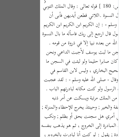
Portu
قوله تعالى : وقال الملك ائتوني به فلما جاءه الرسول قال ارجع إلى ربك فاسأله ما بال النسوة اللاتي قطعن أيديهن إن ربي بكيدهن عليم[ ص: 180 ] قوله تعالى : وقال الملك ائتوني
سوة أي حال النسوة .اللاتي قطعن أيديهن فأبى أن
русск
لله عليه وسلم - : إن الكريم ابن الكريم ابن الكريم
Shqip
اءه الرسول قال ارجع إلى ربك فاسأله ما بال النسوة
ภาษา
ما بعث الله من بعده نبيا إلا في ذروة من قومه .
و لبثت في السجن ما لبث يوسف لأجبت الداعي ونحن
Türkç
ي يوسف لقد كان صابرا حليما ولو لبثت في السجن ما
اردو
سير من صحيح البخاري ، وليس لابن القاسم في
简体
لحليما ذا أناة وقال - صلى الله عليه وسلم - : لقد عجبت
حين أتاه الرسول ولو كنت مكانه لبادرتهم الباب .
Melay
 يخرج وينال من الملك مرتبة ويسكت عن أمر ذنبه
Españ
لته من العفة والخير ; وحينئذ يخرج للإحظاء والمنزلة ;
Kiswah
نبي ، وينظر في أمري هل سجنت بحق أو بظلم ; ونكب
الأناة وترك المبادرة إلى الخروج ، ثم هو يذهب بنفسه
Tiếng 
ا من الجودة ; يقول : لو كنت أنا لبادرت بالخروج ،