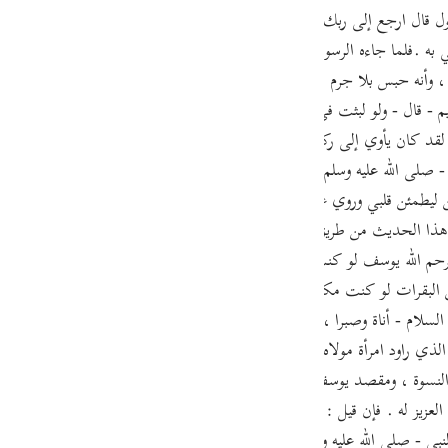
guês
 به .فلما جاءه الرسول أي يأمره بالخروجقال ارجع إلى ربك فاسأله ما بال الن
ий
وأنه حبس بلا جرم . وروى الترمذي عن أبي هريرة قال : قال رسول الله - صلى ا
- قال - ولو لبثت في السجن ما لبث ثم جاءني الرسول أجبت - ثم قرأ - فلما ج
ไทย
لقد كان يأوي إلى ركن شديد إذ قال لو أن لي بكم قوة أو آوي إلى ركن شديد ف
ه - صلى الله عليه وسلم - : يرحم الله لوطا لقد كان يأوي إلى ركن شديد ول
e
ن ليطمئن قلبي وروي عن النبي - صلى الله عليه وسلم - أنه قال يرحم الله أخ
و هذا الحديث من طريق عبد الرحمن بن القاسم صاحب مالك ، في كتاب التف
中文
رواية الطبري يرحم الله يوسف لو كنت أنا المحبوس ثم أرسل إلي لخرجت سريعا إن كان 
 البقرات لو كنت مكانه لما أخبرتهم حتى أشترط أن يخرجوني ولقد عجبت منه 
u
لسلام - أناة وصبرا ، وطلبا لبراءة الساحة ; وذلك أنه - فيما روي - خشي أن
ol
لذي راود امرأة مولاه ; فأراد يوسف - عليه السلام - أن يبين براءته ، ويحقق منز
ili
ال النسوة ، ومقصد يوسف - عليه السلام - إنما كان : وقل له يستقصي عن ذ
العزيز له . فإن قيل : كيف مدح النبي - صلى الله عليه وسلم - يوسف بالصبر و
Việt
بي - صلى الله عليه وسلم - إنما أخذ لنفسه وجها آخر من الرأي ، له جهة أيض