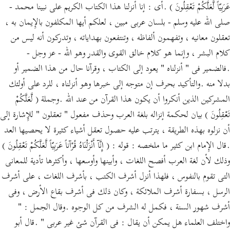
عَرَبِيّاً لَّعَلَّكُمْ تَعْقِلُونَ ) .أى : إنا أنزلنا هذا الكتاب الكريم على نبينا محمد -
صلى الله عليه وسلم - بلسان عربى مبين ، لعلكم أيها المكلفون بالإِيمان به ،
تعقلون معانيه ، وتفهمون ألفاظه ، وتنتفعون بهداياته ، وتدركون أنه ليس من
كلام البشر ، وإنما هو كلام خالق القوى والقدر وهو الله - عز وجل -
.فالضمير فى " أنزلناه " يعود إلى الكتاب ، وقرآنا حال من هذا الضمير أو
بدلا منه .والتأكيد بحرف إن متوجه إلى خبرها وهو أنزلناه ، للرد على أولئك
المشركين الذين أنكروا أن يكون هذا القرآن من عند الله .وجملة ( لَّعَلَّكُمْ
تَعْقِلُونَ ) بيان لحكمة إنزاله بلغة العرب وحذف مفعول " تعقلون " للإِشارة إلى
أن نزلوه بهذه الطريقة ، يترتب عليه حصول تعقل أشياء كثيرة لا يحصيها العد
.قال الإِمام ابن كثير ما ملخصه : قوله : ( إِنَّآ أَنْزَلْنَاهُ قُرْآناً عَرَبِيّاً لَّعَلَّكُمْ تَعْقِلُونَ )
وذلك لأن لغة العرب أفصح اللغات ، وأبينها وأوسعها ، وأكثرها تأدية للمعانى
التى تقوم بالنفوس ، فلهذا أنزل أشرف الكتب ، بأشرف اللغات ، على أشرف
الرسل ، بسفارة أشرف الملائكة ، وكان ذلك فى أشرف بقاع الأرض ، وفى
أشرف شهور السنة ، فكمل له الشرف من كل الوجوه .وقال الجمل : "
واختلف العلماء هل يمكن أن يقال : فى القرآن شئ غير عربى " .قال أبو