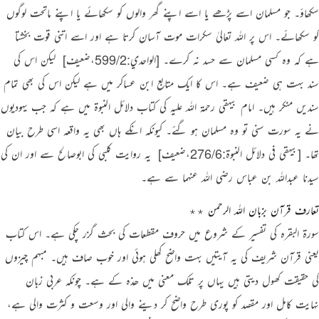
سکھاؤ۔ جو مسلمان اسے پڑھے یا اسے اپنے گھر والوں کو سکھائے یا اپنے ماتحت لوگوں
کو سکھائے۔ اس پر اللہ تعالیٰ سکرات موت آسان کرتا ہے اور اسے اتنی قوت بخشتا
ہے کہ وہ کسی مسلمان سے حسد نہ کرے۔
[الواحدي:599/2،ضعیف]
‏ لیکن اس کی
سند بہت ہی ضعیف ہے۔ اس کا ایک متابع ابن عساکر میں ہے لیکن اس کی بھی تمام
سندیں منکر ہیں۔ امام بیہقی رحمۃ اللہ علیہ کی کتاب دلائل النبوۃ میں ہے کہ جب یہودیوں
نے یہ سورت سنی تو وہ مسلمان ہو گئے۔ کیونکہ انکے ہاں بھی یہ واقعہ اسی طرح بیان
تھا۔
[بيهقي في دلائل النبوة:276/6،ضعیف]
‏ یہ روایت کلبی کی ابوصالح سے اور ان کی
سیدنا عبداللہ بن عباس رضی اللہ عنہما سے ہے۔
تعارف قرآن بزبان اللہ الرحمن ٭٭
سورۃ البقرہ کی تفسیر کے شروع میں حروف مقطعات کی بحث گزر چکی ہے۔ اس کتاب
یعنی قرآن شریف کی یہ آیتیں بہت واضح کھلی ہوئی اور خوب صاف ہیں۔ مبہم چیزوں
کی حقیقت کھول دیتی ہیں یہاں پر تلک معنی میں ھذہ کے ہے۔ چونکہ عربی زبان
نہایت کامل اور مقصد کو پوری طرح واضح کر دینے والی اور وسعت و کثرت والی ہے،