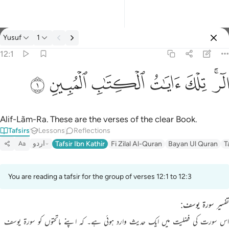
Tafsir: Yusuf 12:1
Yusuf
1
Sign in
12:1
الر تلك ايات الكتاب المبين ١
ﲒﲓ
ﲔ
ﲕ
ﲖ
ﲗ
ﲘ
الٓر ۚ تِلْكَ ءَايَـٰتُ ٱلْكِتَـٰبِ ٱلْمُبِينِ ١
Alif-Lãm-Ra. These are the verses of the clear Book.
Tafsirs
Lessons
Reflections
اردو
Tafsir Ibn Kathir
Fi Zilal Al-Quran
Bayan Ul Quran
T
Aa
You are reading a tafsir for the group of verses 12:1 to 12:3
تفسیر سورۃ یوسف:
اس سورت کی فضلیت میں ایک حدیث وارد ہوئی ہے۔ کہ اپنے ماتحتوں کو سورۃ یوسف