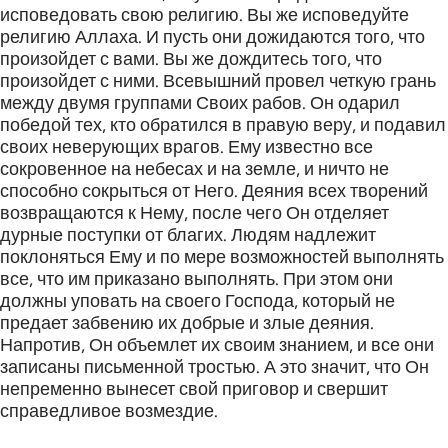
исповедовать свою религию. Вы же исповедуйте
религию Аллаха. И пусть они дожидаются того, что
произойдет с вами. Вы же дождитесь того, что
произойдет с ними. Всевышний провел четкую грань
между двумя группами Своих рабов. Он одарил
победой тех, кто обратился в правую веру, и подавил
своих неверующих врагов. Ему известно все
сокровенное на небесах и на земле, и ничто не
способно сокрыться от Него. Деяния всех творений
возвращаются к Нему, после чего Он отделяет
дурные поступки от благих. Людям надлежит
поклоняться Ему и по мере возможностей выполнять
все, что им приказано выполнять. При этом они
должны уповать на своего Господа, который не
предает забвению их добрые и злые деяния.
Напротив, Он объемлет их своим знанием, и все они
записаны письменной тростью. А это значит, что Он
непременно вынесет свой приговор и свершит
справедливое возмездие.