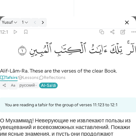
Tafsir: Yusuf 12:1
Yusuf
1
Sign in
12:1
الر تلك ايات الكتاب المبين ١
ﲒﲓ
ﲔ
ﲕ
ﲖ
ﲗ
ﲘ
الٓر ۚ تِلْكَ ءَايَـٰتُ ٱلْكِتَـٰبِ ٱلْمُبِينِ ١
Alif-Lãm-Ra. These are the verses of the clear Book.
Tafsirs
Lessons
Reflections
русский
Al-Sa'di
Aa
You are reading a tafsir for the group of verses 11:123 to 12:1
О Мухаммад! Неверующие не извлекают пользы из
увещеваний и всевозможных наставлений. Покажи
им ясные знамения, и пусть они продолжают