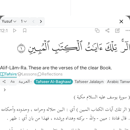
Tafsir: Yusuf 12:1
Yusuf
1
Sign in
12:1
الر تلك ايات الكتاب المبين ١
ﲒﲓ
ﲔ
ﲕ
ﲖ
ﲗ
ﲘ
الٓر ۚ تِلْكَ ءَايَـٰتُ ٱلْكِتَـٰبِ ٱلْمُبِينِ ١
Alif-Lãm-Ra. These are the verses of the clear Book.
Tafsirs
Lessons
Reflections
العربية
Tafseer Al-Baghawi
Tafseer Jalalayn
Arabic Tanw
Aa
( سورة يوسف عليه السلام مكية )
( الر تلك آيات الكتاب المبين )
أي : البين حلاله وحرامه ، وحدوده وأحكامه
ظهر .
فهذا من بان أي :
مبين - والله - بركته وهداه ورشده ،
قال قتادة :
.