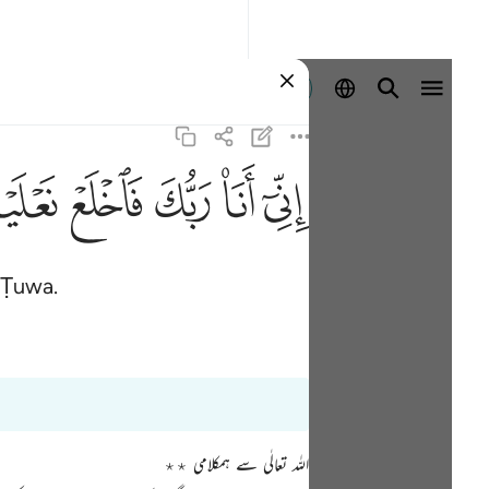
Sign in
ﲺ
ﲻ
ﲼ
ﲽ
ﲾ
f Ṭuwa.
اللہ تعالٰی سے ہمکلامی ٭٭