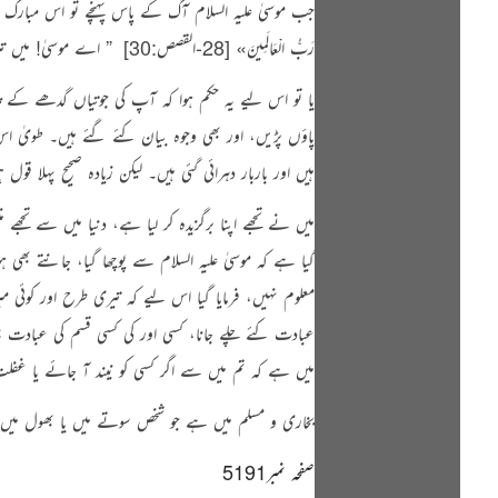
جب موسیٰ علیہ السلام آگ کے پاس پہنچے تو اس مبار
رَبُّ الْعَالَمِينَ»
[28-القصص:30]
‏
” اے موسیٰ! میں ت
یا تو اس لیے یہ حکم ہوا کہ آپ کی جوتیاں گدھے کے چم
پاؤں پڑیں، اور بھی وجوہ بیان کئے گئے ہیں۔ طویٰ اس و
ہیں اور باربار دہرائی گئی ہیں۔ لیکن زیادہ صحیح پہلا
میں نے تجھے اپنا برگزیدہ کر لیا ہے، دنیا میں سے تجھ
گیا ہے کہ موسیٰ علیہ السلام سے پوچھا گیا، جانتے بھ
معلوم نہیں، فرمایا گیا اس لیے کہ تیری طرح اور کوئ
عبادت کئے چلے جانا، کسی اور کی کسی قسم کی عبادت نہ 
میں ہے کہ
تم میں سے اگر کسی کو نیند آ جائے یا غفل
بخاری و مسلم میں ہے
جو شخص سوتے میں یا بھول میں 
صفحہ نمبر5191