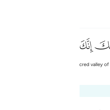
 Language
Sign in
h
ﲿ
ﳀ
ﳁ
ﳂ
ﳃ
ان
إِنِّىٓ أَنَا۠ رَب
e off your sandals, for you are in the sacred valley o
ف
is
Bayan Ul Quran
Tazkir Ul Quran
esia
0:11 to 20:14
no