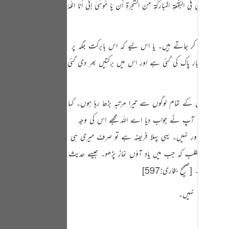
لْوَادِ الْأَيْمَنِ فِي الْبُقْعَةِ الْمُبَارَكَةِ مِنَ الشَّجَرَةِ أَن يَا مُوسَىٰ إِنِّي أَنَا اللَّـهُ
Portu
русск
وتیاں اتار کر جاتے ہیں۔ یا اس لیے کہ اس بابرکت جگہ پر
Shqip
 کئی کئی بار پاک کی گئی ہے اور اس میں برکتیں بھر دی گئی
ภาษา
‏
Türkç
 روئے زمین کے تمام لوگوں سے تیرا مرتبہ بڑھا رہا ہوں۔ کہا
اردو
می کیوں بخشا؟ آپ نے جواب دیا اے اللہ مجھے اس کی وجہ
简体
د ہوں کوئی اور نہیں۔ یہی پہلا فریضہ ہے تو صرف میری ہی
Melay
قہ ہے یا یہ مطلب کہ جب میں یاد آؤں نماز پڑھو۔ جیسے حدیث
از قائم کرو۔
[صحیح بخاری:597]
‏
Españ
Kiswah
 اور کفارہ نہیں۔
Tiếng 