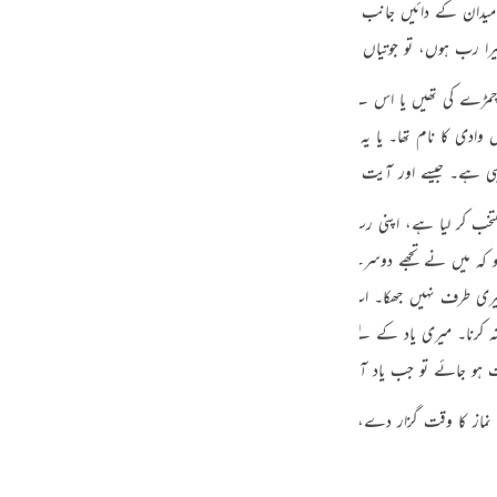
ک میدان کے دائیں جانب کے درختوں کی طرف سے آواز آئی کہ
«فَلَمَّا أَتَاهَا نُودِيَ مِن شَاطِئِ ا
guês
یرا رب ہوں، تو جوتیاں اتار دے۔ “
ий
ڑے کی تھیں یا اس لیے کہ تعظیم کرانی مقصود تھی۔ جیسا کہ کعبہ جانے کے وقت لوگ ج
ادی کا نام تھا۔ یا یہ مطلب کہ اپنے قدم اس زمین سے ملا دو۔ یا یہ مطلب کہ یہ زمین
ไทย
 قول ہی ہے۔ جیسے اور آیت میں ہے
«اِذْ نَادٰىهُ رَبُّهٗ بالْوَادِ الْمُقَدَّسِ طُوًى»
‏
[79-النازعات:16]
e
ے منتخب کر لیا ہے، اپنی رسالت اور اپنے کلام سے تجھے ممتاز فرما رہا ہوں، اس وقت کے
ی ہو کہ میں نے تجھے دوسرے تمام لوگوں میں سے مختار اور پسندیدہ کر کے شرف ہم کلا
中文
ی میری طرف نہیں جھکا۔ اب تو میری وحی کو کان لگا کر دھیان دے کر سن۔ میں ہی معبو
u
کرنا۔ میری یاد کے لیے نمازیں قائم کرنا، میری یاد کا یہ بہترین اور افضل ترین طری
ت ہو جائے تو جب یاد آ جائے نماز پڑھ لے کیونکہ فرمان الٰہی ہے میری یاد کے وقت نم
ol
ili
نماز کا وقت گزار دے، اس کا کفارہ یہی ہے کہ یاد آتے ہی نماز پڑھ لے، اس کے سوا
Việt