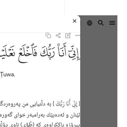
Sign in
ﲺ
ﲻ
ﲼ
ﲽ
ﲾ
f Ṭuwa.
إِنِّي أَنَا رَبُّكَ
[
] به‌ دڵنیایی من په‌روه‌ردگ
لێنان و ئه‌ده‌بێك به‌رامبه‌ر خوای گه‌وره‌
پیرۆزه‌ پاككراوه‌ی كه‌ (طُوًى) ناوی دۆڵه‌ك