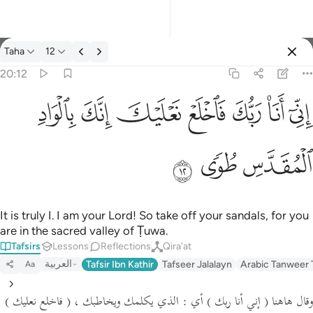
Tafsir: Taha 20:12
Taha
12
Sign in
20:12
اني انا ربك فاخلع نعليك انك بالواد المقدس طوى ١٢
ﲺ
ﲻ
ﲼ
ﲽ
ﲾ
ﲿ
ﳀ
إِنِّىٓ أَنَا۠ رَبُّكَ فَٱخْلَعْ نَعْلَيْكَ ۖ إِنَّكَ بِٱلْوَادِ ٱلْمُقَدَّسِ طُوًۭى ١٢
ﳁ
ﳂ
ﳃ
It is truly I. I am your Lord! So take off your sandals, for you
are in the sacred valley of Ṭuwa.
Tafsirs
Lessons
Reflections
Qira'at
العربية
Tafsir Ibn Kathir
Tafseer Jalalayn
Arabic Tanweer 
Aa
وقال هاهنا
( إني أنا ربك )
أي : الذي يكلمك ويخاطبك ،
( فاخلع نعليك )