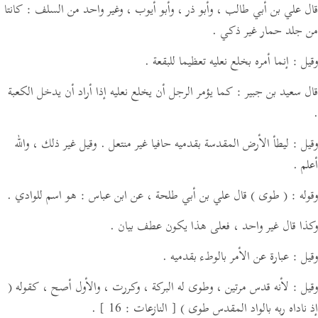
قال علي بن أبي طالب ، وأبو ذر ، وأبو أيوب ،
وغير واحد من السلف :
كانتا
من جلد حمار غير ذكي .
وقيل : إنما أمره بخلع نعليه تعظيما للبقعة .
قال سعيد بن جبير : كما يؤمر الرجل أن يخلع نعليه إذا أراد أن يدخل الكعبة
.
وقيل : ليطأ الأرض المقدسة بقدميه حافيا غير منتعل . وقيل غير ذلك ، والله
أعلم .
وقوله :
( طوى )
قال علي بن أبي طلحة ،
عن ابن عباس :
هو اسم للوادي .
وكذا قال غير واحد ، فعلى هذا يكون عطف بيان .
وقيل : عبارة عن الأمر بالوطء بقدميه .
وقيل : لأنه قدس مرتين ، وطوى له البركة ، وكررت ، والأول أصح ، كقوله
(
إذ ناداه ربه بالواد المقدس طوى )
[ النازعات : 16 ]
.