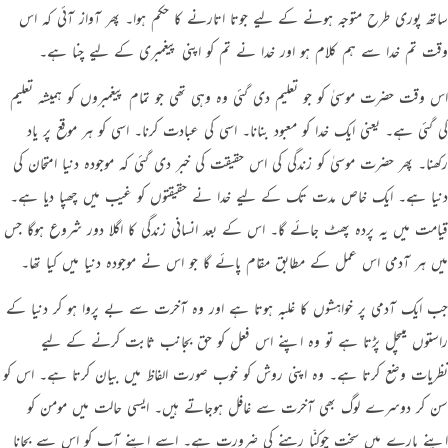
ساتھ پوری طرح متوجہ ہونے کے لیے جوتا اتارنے کا حکم ہوا۔ پھر آواز آئی کہ اس
وقت تم خدا سے ہم کلام ہو اور خدا نے تم کو اپنی پیغمبری کے لیے چنا ہے۔
اس وقت حضرت موسیٰ کو جو تعلیم دی گئی وہ وہی تھی جو تمام پیغمبروں کو ہمیشہ تعلیم
کی گئی ہے۔ یعنی ایک خدا کو معبود بنانا۔ اسی کی عبادت کرنا۔ اسی کو ہر موقع پر یاد
رکھنا۔ پھر حضرت موسیٰ کو زندگی کی اس حقیقت کی خبر دی گئی کہ موجودہ دنیا امتحان کی
دنیا ہے۔ ایک خاص مدت تک کے لیے خدا نے حقیقتوں کو غیب میں چھپا دیا ہے۔
قیامت میں یہ پردہ پھٹ جائے گا۔ اس کے بعد انسانی زندگی کا اگلا دور شروع ہوگا جس
میں ہر آدمی اس عمل کے مطابق مقام پائے گا جو اس نے موجودہ دنیا میں کیا تھا۔
جب ایک آدمی پر خواہشوں کا غلبہ ہوتا ہے اور وہ آخرت سے بے پروا ہو کر دنیا کے
راستوں میںچل پڑتا ہے تو وہ اپنے اس فعل کو حق بجانب ثابت کرنے کے لیے
نظریات وضع کرتا ہے۔ وہ اپنی روش کو خوب صورت الفاظ میں بیان کرتا ہے۔ اس کو
سن کر دوسرے لوگ بھی آخرت سے غافل ہوجاتے ہیں۔ ایسی حالت میں مومن کو
اپنے بارے میں سخت چوکنّا رہنے کی ضرورت ہے۔ اسے اپنے آپ کو اس سے بچانا