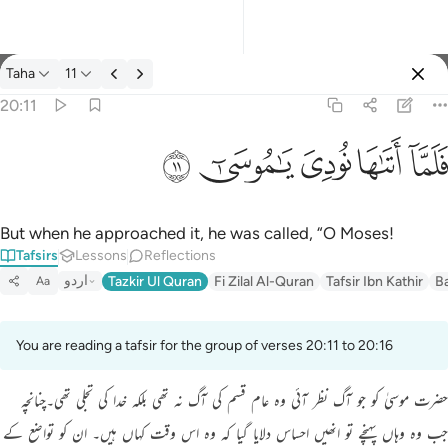
Tafsir: Taha 20:11
Taha
11
Sign in
20:11
فلما اتاها نودي يا موسى ١١
ﲵ
ﲶ
ﲷ
ﲸ
ﲹ
فَلَمَّآ أَتَىٰهَا نُودِىَ يَـٰمُوسَىٰٓ ١١
But when he approached it, he was called, “O Moses!
Tafsirs
Lessons
Reflections
اردو
Tazkir Ul Quran
Fi Zilal Al-Quran
Tafsir Ibn Kathir
B
Aa
You are reading a tafsir for the group of verses 20:11 to 20:16
حضرت موسیٰ کو جو آگ نظر آئی وہ عام قسم کی آگ نہ تھی بلکہ خدا کی تجلی تھی۔چنانچہ
جب وہ وہاں پہنچے تو انھیں احساس دلایا گیا کہ وہ اس وقت کہاں ہیں۔ ان کو تواضع کے