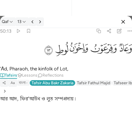
Tafsir: Qaf 50:13
Qaf
13
Sign in
50:13
وعاد وفرعون واخوان لوط ١٣
ﲳ
ﲴ
ﲵ
ﲶ
ﲷ
وَعَادٌۭ وَفِرْعَوْنُ وَإِخْوَٰنُ لُوطٍۢ ١٣
’Ȃd, Pharaoh, the kinfolk of Lot,
Tafsirs
Lessons
Reflections
বাংলা
Tafsir Abu Bakr Zakaria
Tafsir Fathul Majid
Tafseer Ib
Aa
আর আদ, ফির’আউন ও লুত সম্পপ্ৰদায়।