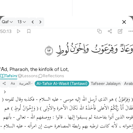
Tafsir: Qaf 50:13
Qaf
13
Sign in
50:13
وعاد وفرعون واخوان لوط ١٣
ﲳ
ﲴ
ﲵ
ﲶ
ﲷ
وَعَادٌۭ وَفِرْعَوْنُ وَإِخْوَٰنُ لُوطٍۢ ١٣
’Ȃd, Pharaoh, the kinfolk of Lot,
Tafsirs
Lessons
Reflections
العربية
Al-Tafsir Al-Wasit (Tantawi)
Tafseer Jalalayn
Arab
Aa
( وَفِرْعَوْنُ ) هو الذى أرسل الله إليه موسى - عليه السلام - فكذبه وقال لقومه (
فَقَالَ أَنَاْ رَبُّكُمُ الأعلى فَأَخَذَهُ الله نَكَالَ الآخرة والأولى ) ( وَإِخْوَانُ لُوطٍ ) هم
قومه الذين أتوا بفاحشة لم يسبقوا إليها . قالوا : ووصفهم الله - تعالى - بأنهم
إخوانه ، لأنه كانت ترطبه بهم رابطة المصاهرة حيث إن امرأته - عليه السلام -