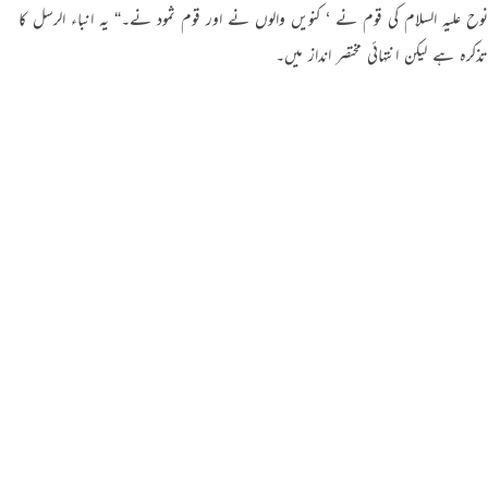
نوح علیہ السلام کی قوم نے ‘ کنویں والوں نے اور قوم ثمود نے۔“ یہ انباء الرسل کا
تذکرہ ہے لیکن انتہائی مختصر انداز میں۔