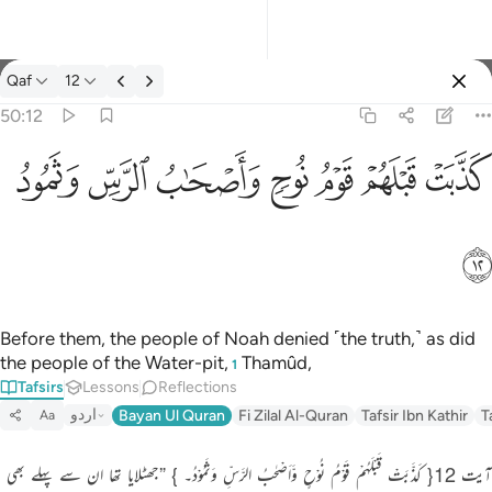
Tafsir: Qaf 50:12
Qaf
12
Sign in
50:12
كذبت قبلهم قوم نوح واصحاب الرس وثمود ١٢
ﲫ
ﲬ
ﲭ
ﲮ
ﲯ
ﲰ
ﲱ
كَذَّبَتْ قَبْلَهُمْ قَوْمُ نُوحٍۢ وَأَصْحَـٰبُ ٱلرَّسِّ وَثَمُودُ ١٢
ﲲ
Before them, the people of Noah denied ˹the truth,˺ as did
the people of the Water-pit,
Thamûd,
1
Tafsirs
Lessons
Reflections
اردو
Bayan Ul Quran
Fi Zilal Al-Quran
Tafsir Ibn Kathir
T
Aa
آیت 12{ کَذَّبَتْ قَبْلَہُمْ قَوْمُ نُوْحٍ وَّاَصْحٰبُ الرَّسِّ وَثَمُوْدُ۔ } ”جھٹلایا تھا ان سے پہلے بھی