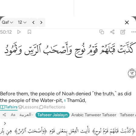
Tafsir: Qaf 50:12
Qaf
12
Sign in
50:12
كذبت قبلهم قوم نوح واصحاب الرس وثمود ١٢
ﲫ
ﲬ
ﲭ
ﲮ
ﲯ
ﲰ
ﲱ
كَذَّبَتْ قَبْلَهُمْ قَوْمُ نُوحٍۢ وَأَصْحَـٰبُ ٱلرَّسِّ وَثَمُودُ ١٢
ﲲ
Before them, the people of Noah denied ˹the truth,˺ as did
the people of the Water-pit,
Thamûd,
1
Tafsirs
Lessons
Reflections
العربية
Tafseer Jalalayn
Arabic Tanweer Tafseer
Tafseer
Aa
﴿كَذَّبَتۡ قَبۡلَهُمۡ قَوۡمُ نُوحࣲ﴾ تَأْنِيث الْفِعْل بِمَعْنَى قَوْم ﴿وَأَصۡحَـٰبُ ٱلرَّسِّ﴾ هِيَ بِئْر