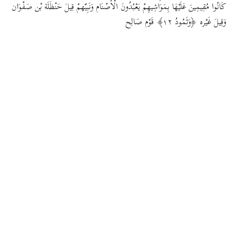
كَانُوا مُقِيمِينَ عَلَيْهَا بِمَوَاشِيهِمْ يَعْبُدُونَ الْأَصْنَام وَنَبِيّهمْ قِيلَ حَنْظَلَة بْن صَفْوَان
وَقِيلَ غَيْره ﴿وَثَمُودُ ١٢﴾ قَوْم صَالِح