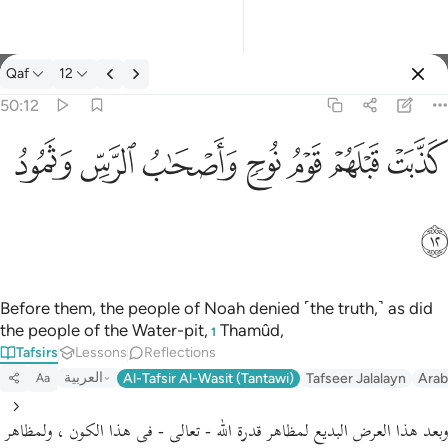
Tafsir: Qaf 50:12
Qaf
12
Sign in
50:12
كذبت قبلهم قوم نوح واصحاب الرس وثمود ١٢
ﲫ
ﲬ
ﲭ
ﲮ
ﲯ
ﲰ
ﲱ
كَذَّبَتْ قَبْلَهُمْ قَوْمُ نُوحٍۢ وَأَصْحَـٰبُ ٱلرَّسِّ وَثَمُودُ ١٢
ﲲ
Before them, the people of Noah denied ˹the truth,˺ as did
the people of the Water-pit,
Thamûd,
1
Tafsirs
Lessons
Reflections
العربية
Al-Tafsir Al-Wasit (Tantawi)
Tafseer Jalalayn
Arab
Aa
وبعد هذا العرض البديع لمظاهر قدرة الله - تعالى - فى هذا الكون ، ولمظاهر