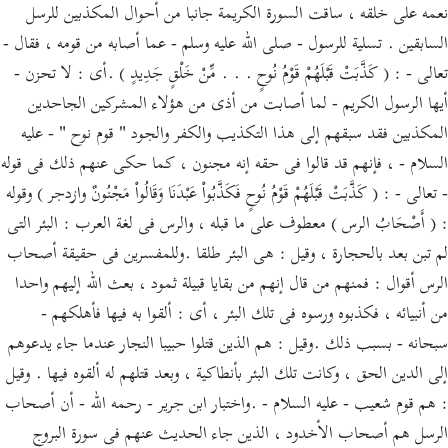
نعمه على خلقه ، ساقت السورة الكريمة جانبا من أحوال المكذبين للرسل
السابقين . تسلية للرسول - صلى الله عليه وسلم - عما أصابه من قومه ، فقال -
تعالى - : ( كَذَّبَتْ قَبْلَهُمْ قَوْمُ نُوحٍ . . . مِّنْ خَلْقٍ جَدِيدٍ ) .أى : لا تحزن -
أيها الرسول الكريم - لما أصابت من أذى من هؤلاء المشركين الجاحدين
المكذبين فقد سبقهم إلى هذا التكذيب والكفر والجود " قوم نوح " - عليه
السلام - ، فإنهم قد قالوا فى حقه إنه مجنون ، كما حكى عنهم ذلك فى قوله
- تعالى - : ( كَذَّبَتْ قَبْلَهُمْ قَوْمُ نُوحٍ فَكَذَّبُواْ عَبْدَنَا وَقَالُواْ مَجْنُونٌ وازدجر ) وقوله
: ( أَصْحَابُ الرس ) معطوف على ما قبله ، والرس فى لغة العرب : البئر التى
لم تبن بعد بالحجارة ، وقيل : هى البئر طلقا .وللمفسرين فى حقيقة أصحاب
الرس أقوال : فمنهم من قال إنهم من بقايا قبيلة ثمود ، بعث الله إليهم واحدا
من أنبيائه ، فكذبوه ورسوه فى تلك البئر ، أى : ألقوا به فيها فأهلكهم -
سبحانه - بسبب ذلك .وقيل : هم الذين قتلوا حبيبا النجار عندما جاء يدعوهم
إلى الدين الحق ، وكانت تلك البئر بأنطاكية ، وبعد قتلهم له ألقوه فيها . وقيل
: هم قوم شعيب - عليه السلام - .واختبار ابن جرير - رحمه الله - أن أصحاب
الرسل هم أصحاب الأخدود ، الذين جاء الحديث عنهم فى سورة البروج