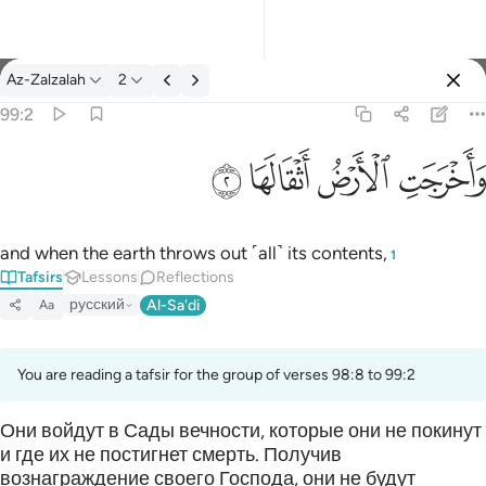
Tafsir: Az-Zalzalah 99:2
Az-Zalzalah
2
Sign in
99:2
واخرجت الارض اثقالها ٢
ﱺ
ﱻ
ﱼ
ﱽ
وَأَخْرَجَتِ ٱلْأَرْضُ أَثْقَالَهَا ٢
and when the earth throws out ˹all˺ its contents,
1
Tafsirs
Lessons
Reflections
русский
Al-Sa'di
Aa
You are reading a tafsir for the group of verses 98:8 to 99:2
Они войдут в Сады вечности, которые они не покинут
и где их не постигнет смерть. Получив
вознаграждение своего Господа, они не будут