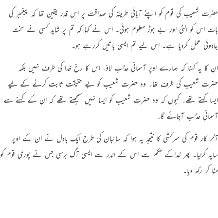
حضرت شعیب کی قوم کو اپنے آبائی طریقہ کی صداقت پر اس قدر یقین تھا کہ پیغمبر کی
بات اس کو الٹی اور بے جوڑ معلوم ہوئی۔ اس نے کہا کہ تم پر شاید کسی نے سخت
جادوئي عمل کردیا ہے۔ اس ليے تم ایسی باتیں کررہے ہو۔
ان کا یہ کہنا کہ ہمارے اوپر آسمانی عذاب لاؤ، اس کا رخ خدا کی طرف نہیں بلکہ
حضرت شعیب کی طرف تھا۔ وہ حضرت شعیب کو بے حقیقت ثابت کرنے کے ليے
ایسا کہتے تھے۔ کیوں کہ وہ حضرت شعیب کو ایسا نہیں سمجھتے تھے کہ ان کے کہنے سے
آسمانی عذاب آجائے گا۔
آخر کار قوم کی سرکشی کا نتیجہ یہ ہوا کہ سائبان کی طرح ایک بادل نے ان کے اوپر
سایہ کرلیا۔ پھر خداکے حکم سے اس کے اندر سے ایسی آگ برسی جس نے پوری قوم کو
مٹا کر رکھ دیا۔