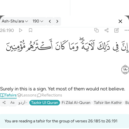
Tafsir: Ash-Shu'ara 26:190
Ash-Shu'ara
190
Sign in
26:190
ان في ذالك لاية وما كان اكثرهم مومنين ١٩٠
ﱳ
ﱴ
ﱵ
ﱶﱷ
ﱸ
ﱹ
ﱺ
ﱻ
إِنَّ فِى ذَٰلِكَ لَـَٔايَةًۭ ۖ وَمَا كَانَ أَكْثَرُهُم مُّؤْمِنِينَ ١٩٠
ﱼ
Surely in this is a sign. Yet most of them would not believe.
Tafsirs
Lessons
Reflections
اردو
Tazkir Ul Quran
Fi Zilal Al-Quran
Tafsir Ibn Kathir
B
Aa
You are reading a tafsir for the group of verses 26:185 to 26:191