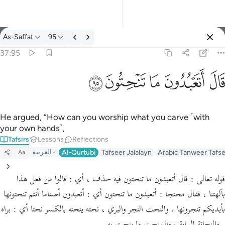
Tafsir: As-Saffat 37:95
As-Saffat
95
Sign in
37:95
قال اتعبدون ما تنحتون ٩٥
ﲟ
ﲠ
ﲡ
ﲢ
ﲣ
قَالَ أَتَعْبُدُونَ مَا تَنْحِتُونَ ٩٥
He argued, “How can you worship what you carve ˹with
your own hands˺,
Tafsirs
Lessons
Reflections
العربية
Al-Qurtubi
Tafseer Jalalayn
Arabic Tanweer Tafs
Aa
قوله تعالى : قال أتعبدون ما تنحتون فيه حذف ، أي : قالوا من فعل هذا
بآلهتنا ، فقال محتجا : أتعبدون ما تنحتون أي : أتعبدون أصناما أنتم تنحتونها
بأيديكم تنجرونها . والنحت النجر والبري ، نحته ينحته بالكسر نحتا أي : براه