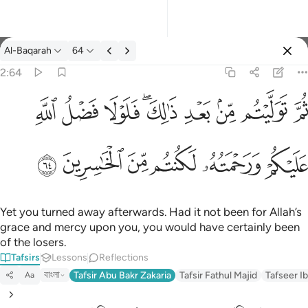
Tafsir: Al-Baqarah 2:64
Al-Baqarah
64
Sign in
2:64
يتم من بعد ذالك فلولا فضل الله عليكم ورحمته لكنتم من الخاسرين ٦٤
ﱪ
ﱫ
ﱬ
ﱭ
ﱮﱯ
ﱰ
ﱱ
ﱲ
لِكَ ۖ فَلَوْلَا فَضْلُ ٱللَّهِ عَلَيْكُمْ وَرَحْمَتُهُۥ لَكُنتُم مِّنَ ٱلْخَـٰسِرِينَ ٦٤
ﱳ
ﱴ
ﱵ
ﱶ
ﱷ
ﱸ
Yet you turned away afterwards. Had it not been for Allah’s
grace and mercy upon you, you would have certainly been
of the losers.
Tafsirs
Lessons
Reflections
বাংলা
Tafsir Abu Bakr Zakaria
Tafsir Fathul Majid
Tafseer Ib
Aa