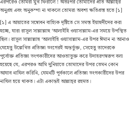
এরপরেও তোমরা মুখ ফিরালে ! অতঃপর তোমাদের প্রতি আল্লাহ্‌র
অনুগ্রহ এবং অনুকম্পা না থাকলে তোমরা অবশ্য ক্ষতিগ্রস্ত হতে [১]
[১] এ আয়াতের সম্বোধন বাহ্যিক দৃষ্টিতে সে সমস্ত ইয়াহুদীদের করা
হচ্ছে, যারা রাসূল সাল্লাল্লাহু ‘আলাইহি ওয়াসাল্লাম-এর সময়ে উপস্থিত
ছিল। রাসূল সাল্লাল্লাহু ‘আলাইহি ওয়াসাল্লাম-এর উপর ঈমান না আনাও
যেহেতু উল্লেখিত প্রতিজ্ঞা ভংগেরই অন্তর্ভুক্ত, সেহেতু তাদেরকে
পূর্বোক্ত প্রতিজ্ঞা ভংগকারীদের আওতাভুক্ত করে উদাহরণস্বরূপ বলা
হয়েছে যে, এরপরও আমি দুনিয়াতে তোমাদের উপর তেমন কোন
আযাব নাযিল করিনি, যেমনটি পূর্বকালে প্রতিজ্ঞা ভংগকারীদের উপর
নাযিল হয়ে থাকত। এটা একান্তই আল্লাহ্‌র রহমত।