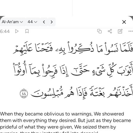
Tafsir: Al-An'am 6:44
Al-An'am
44
Sign in
6:44
واب كل شيء حتى اذا فرحوا بما اوتوا اخذناهم بغتة فاذا هم مبلسون ٤٤
ﳇ
ﳈ
ﳉ
ﳊ
ﳋ
ﳌ
ﳍ
شَىْءٍ حَتَّىٰٓ إِذَا فَرِحُوا۟ بِمَآ أُوتُوٓا۟ أَخَذْنَـٰهُم بَغْتَةًۭ فَإِذَا هُم مُّبْلِسُونَ ٤٤
ﳎ
ﳏ
ﳐ
ﳑ
ﳒ
ﳓ
ﳔ
ﳕ
ﳖ
ﳗ
ﳘ
ﳙ
ﳚ
ﳛ
When they became oblivious to warnings, We showered
them with everything they desired. But just as they became
prideful of what they were given, We seized them by