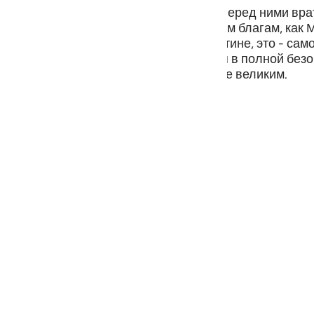
guês
орыми их увещевали, Мы распахнули перед ними врат
о стоило им возрадоваться дарованным благам, как 
ий
о надежды на счастливый исход. Поистине, это - сам
 беспечно забавляется и чувствует себя в полной без
 мучительными, а его несчастье - более великим.
ไทย
e
中文
u
ol
ili
Việt