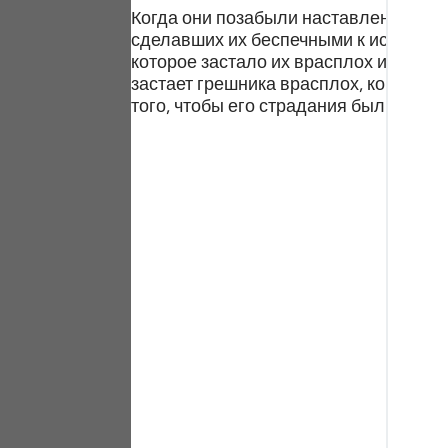
Portu
Когда они позабыли наставления, кот
сделавших их беспечными к истине. Н
русск
которое застало их врасплох и лишил
застает грешника врасплох, когда тот
Shqip
того, чтобы его страдания были более
ภาษา
Türkç
اردو
简体
Melay
Españ
Kiswah
Tiếng 