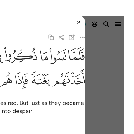
Sign in
ﳇ
ﳈ
ﳉ
ﳊ
ﳋ
ف
ﳖ
ﳗ
ﳘ
ﳙ
sired. But just as they became
into despair!