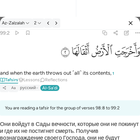
Tafsir: Az-Zalzalah 99:2
Az-Zalzalah
2
Sign in
99:2
واخرجت الارض اثقالها ٢
ﱺ
ﱻ
ﱼ
ﱽ
وَأَخْرَجَتِ ٱلْأَرْضُ أَثْقَالَهَا ٢
and when the earth throws out ˹all˺ its contents,
1
Tafsirs
Lessons
Reflections
русский
Al-Sa'di
Aa
You are reading a tafsir for the group of verses 98:8 to 99:2
Они войдут в Сады вечности, которые они не покинут
и где их не постигнет смерть. Получив
вознаграждение своего Господа, они не будут