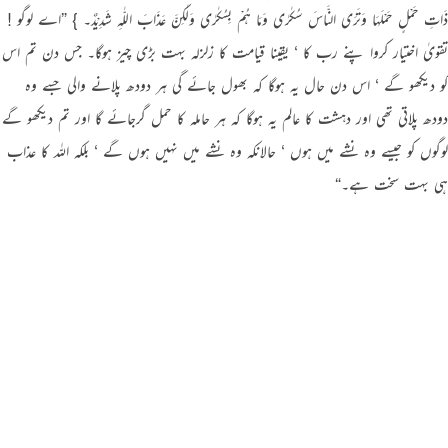
ذَاتِ حَمْلٍ حَمْلَہَا وَتَرَی النَّاسَ سُکٰرٰی وَمَا ہُمْ بِسُکٰرٰی وَلٰکِنَّ عَذَابَ اللّٰہِ شَدِیْدٌ۔ } ”اے لوگو !
تقویٰ اختیار کروا پنے رب کا ‘ یقینا قیامت کا زلزلہ بہت بڑی چیز ہوگا۔ جس دن تم اس
کو دیکھو گے ‘ اس دن حال یہ ہوگا کہ بھول جائے گی ہر دودھ پلانے والی جسے وہ
دودھ پلاتی تھی اور دہشت کا عالم یہ ہوگا کہ ہر حاملہ کا حمل گرجائے گا اور تم دیکھو گے
لوگوں کو جیسے وہ نشے میں ہوں ‘ حالانکہ وہ نشے میں نہیں ہوں گے ‘ بلکہ اللہ کا عذاب
ہی بہت سخت ہے۔“