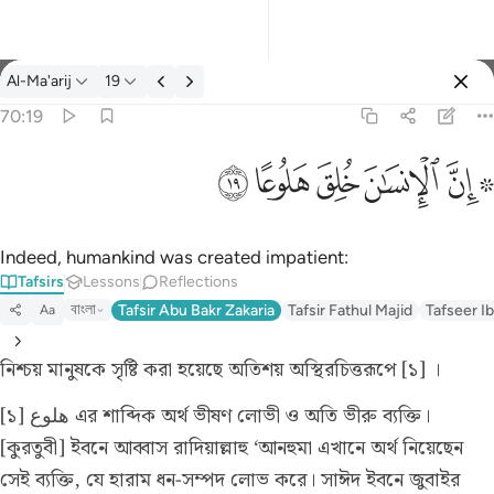
Tafsir: Al-Ma'arij 70:19
Al-Ma'arij
19
Sign in
70:19
۞ ان الانسان خلق هلوعا ١٩
ﱪ ﱫ
ﱬ
ﱭ
ﱮ
ﱯ
۞ إِنَّ ٱلْإِنسَـٰنَ خُلِقَ هَلُوعًا ١٩
Indeed, humankind was created impatient:
Tafsirs
Lessons
Reflections
বাংলা
Tafsir Abu Bakr Zakaria
Tafsir Fathul Majid
Tafseer Ib
Aa
নিশ্চয় মানুষকে সৃষ্টি করা হয়েছে অতিশয় অস্থিরচিত্তরূপে [১] ।
[১] هلوع এর শাব্দিক অর্থ ভীষণ লোভী ও অতি ভীরু ব্যক্তি।
[কুরতুবী] ইবনে আব্বাস রাদিয়াল্লাহু ‘আনহুমা এখানে অর্থ নিয়েছেন
সেই ব্যক্তি, যে হারাম ধন-সম্পদ লোভ করে। সাঈদ ইবনে জুবাইর