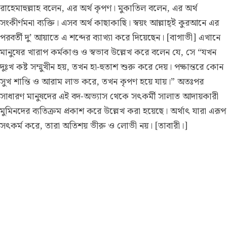
রাহেমাহুল্লাহ বলেন, এর অর্থ কৃপণ। মুকাতিল বলেন, এর অর্থ
সংকীর্ণমনা ব্যক্তি। এসব অর্থ কাছাকাছি। স্বয়ং আল্লাহ্ই কুরআনে এর
পরবর্তী দু’ আয়াতে এ শব্দের ব্যাখ্যা করে দিয়েছেন। [বাগাভী] এখানে
মানুষের খারাপ কর্মকাণ্ড ও স্বভাব উল্লেখ করে বলেন যে, সে “যখন
দুঃখ কষ্ট সম্মুখীন হয়, তখন হা-হুতাশ শুরু করে দেয়। পক্ষান্তরে কোন
সুখ শান্তি ও আরাম লাভ করে, তখন কৃপণ হয়ে যায়।” অতঃপর
সাধারণ মানুষদের এই বদ-অভ্যাস থেকে সৎকর্মী সালাত আদায়কারী
মুমিনদের ব্যতিক্রম প্রকাশ করে উল্লেখ করা হয়েছে। অর্থাৎ যারা এরূপ
সৎকর্ম করে, তারা অতিশয় ভীরু ও লোভী নয়। [তাবারী।]