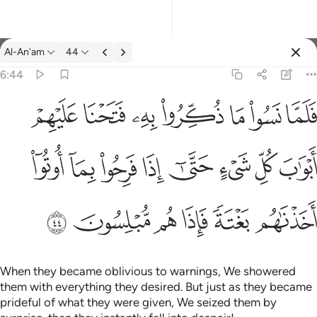
Tafsir: Al-An'am 6:44
Al-An'am
44
Sign in
6:44
واب كل شيء حتى اذا فرحوا بما اوتوا اخذناهم بغتة فاذا هم مبلسون ٤٤
ﳇ
ﳈ
ﳉ
ﳊ
ﳋ
ﳌ
ﳍ
شَىْءٍ حَتَّىٰٓ إِذَا فَرِحُوا۟ بِمَآ أُوتُوٓا۟ أَخَذْنَـٰهُم بَغْتَةًۭ فَإِذَا هُم مُّبْلِسُونَ ٤٤
ﳎ
ﳏ
ﳐ
ﳑ
ﳒ
ﳓ
ﳔ
ﳕ
ﳖ
ﳗ
ﳘ
ﳙ
ﳚ
ﳛ
When they became oblivious to warnings, We showered
them with everything they desired. But just as they became
prideful of what they were given, We seized them by