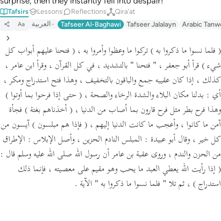
surprise, then they instantly fell into despair!
Tafsirs
Lessons
Reflections
Qira'at
العربية
Tafseer Al-Baghawi
Tafseer Jalalayn
Arabic Tanw
Aa
( فلما نسوا ما ذكروا به )
تركوا ما وعظوا وأمروا به ،
( فتحنا عليهم أبواب كل
شيء )
قرأ أبو جعفر ،
" فتحنا "
بالتشديد ، في كل القرآن ، وقرأ ابن عامر ،
كذلك ، إذا كان عقيبه جمع والباقون بالتخفيف ، وهذا فتح استدراج ومكر ،
أي :
بدلنا مكان البلاء والشدة الرخاء والصحة ،
( حتى إذا فرحوا بما أوتوا )
وهذا فرح بطر مثل فرح قارون بما أصاب من الدنيا ،
( أخذناهم بغتة )
فجأة
آمن ما كانوا ، وأعجب ما كانت الدنيا إليهم ،
( فإذا هم مبلسون )
آيسون من
كل خير ،
وقال أبو عبيدة :
المبلس النادم الحزين ،
وأصل الإبلاس :
الإطراق
من الحزن والندم ،
وروى عقبة بن عامر أن رسول الله صلى الله عليه وسلم قال :
( إذا رأيت الله يعطي العبد ما يحب وهو مقيم على معصيته ، فإنما ذلك
استدراج )
، ثم تلا
" فلما نسوا ما ذكروا به "
الآية .