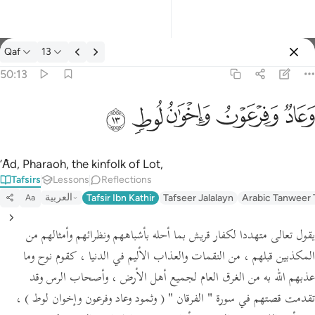
Tafsir: Qaf 50:13
Qaf
13
Sign in
50:13
وعاد وفرعون واخوان لوط ١٣
ﲳ
ﲴ
ﲵ
ﲶ
ﲷ
وَعَادٌۭ وَفِرْعَوْنُ وَإِخْوَٰنُ لُوطٍۢ ١٣
’Ȃd, Pharaoh, the kinfolk of Lot,
Tafsirs
Lessons
Reflections
العربية
Tafsir Ibn Kathir
Tafseer Jalalayn
Arabic Tanweer 
Aa
يقول تعالى متهددا لكفار قريش بما أحله بأشباههم ونظرائهم وأمثالهم من
المكذبين قبلهم ، من النقمات والعذاب الأليم في الدنيا ، كقوم نوح وما
عذبهم الله به من الغرق العام لجميع أهل الأرض ، وأصحاب الرس وقد
تقدمت قصتهم في سورة
" الفرقان "
( وثمود وعاد وفرعون وإخوان لوط )
،