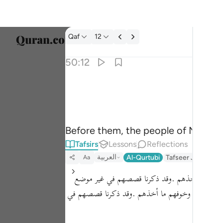
Tafsir: Qaf 50:12
Qaf
12
Select
50:12
Englis
كذبت قبلهم قوم نوح واصحاب الرس وثمود ١٢
العربية
ذَّبَتْ قَبْلَهُمْ قَوْمُ نُوحٍۢ وَأَصْحَـٰبُ ٱلرَّسِّ وَثَمُودُ ١٢
বাংলা
Before them, the people of Noah den
ارسی
Tafsirs
Lessons
Reflections
França
العربية
Al-Qurtubi
Tafseer Jalalayn
Aa
Indon
ن وخوفهم ما أخذهم .وقد ذكرنا قصصهم في غير موضع
Italia
 من المكذبين وخوفهم ما أخذهم .وقد ذكرنا قصصهم في
Dutch