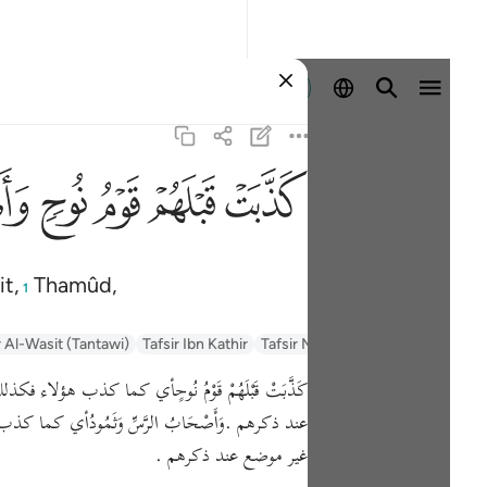
Sign in
ﲫ
ﲬ
ﲭ
ﲮ
ﲯ
t,
Thamûd,
1
r Al-Wasit (Tantawi)
Tafsir Ibn Kathir
Tafsir Muyassar
السعدي Al-Sa'di
كَذَّبَتْ قَبْلَهُمْ قَوْمُ نُوحٍأي كما كذب ه
عند ذكرهم .وَأَصْحَابُ الرَّسِّ وَثَمُودُأي 
غير موضع عند ذكرهم .