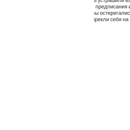
Мы заключили с вами суровый завет. Мы устрашили ва
guês
рживаться Торы, усердно выполнять ее предписания 
учать ниспосланное откровение, дабы вы остерегалис
ий
нулись от этого ясного заверения и обрекли себя на
нно оказались бы в убытке.
ไทย
e
中文
u
ol
ili
Việt