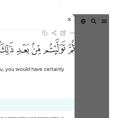
Sign in
ﱪ
ﱫ
ﱬ
ﱭ
ﱮﱯ
u, you would have certainly