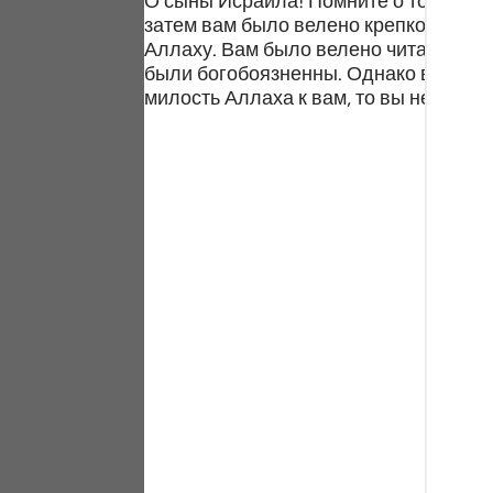
О сыны Исраила! Помните о том, как 
Portu
затем вам было велено крепко приде
Аллаху. Вам было велено читать и из
русск
были богобоязненны. Однако вы отвер
милость Аллаха к вам, то вы непреме
Shqip
ภาษา
Türkç
اردو
简体
Melay
Españ
Kiswah
Tiếng 