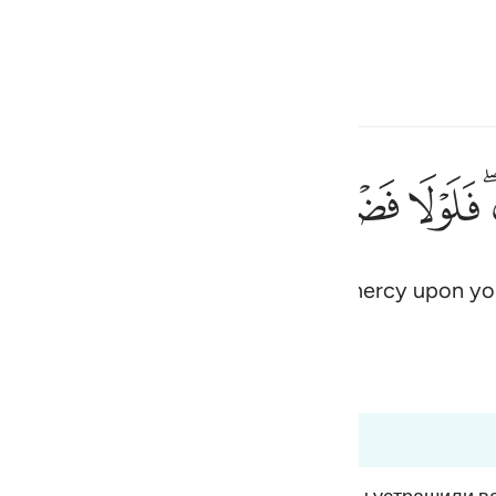
 Language
Sign in
h
ﱰ
ﱱ
ﱲ
ﱳ
ﱴ
ﱵ
ثم توليتم من بعد ذالك فلول
ثُمَّ تَوَلَّيْتُم مِّنۢ بَعْدِ ذَٰلِكَ ۖ فَلَوْلَا فَضْلُ ٱلل
d it not been for Allah’s grace and mercy upon yo
ف
is
esia
no
:64 to 2:65