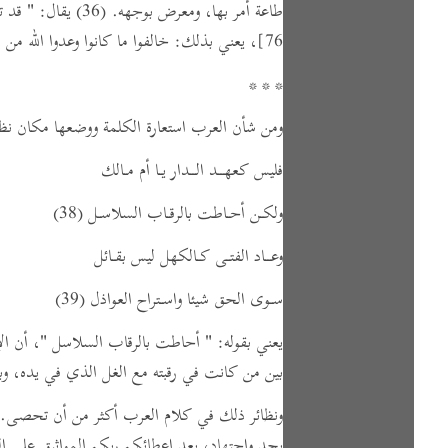
طاعة أمر بها، ومعرض بوجهه.
(36)
يقال:
" قد ت
76]
،
يعني بذلك:
خالفوا ما كانوا وعدوا الله من قولهم: لَئِن
* * *
ومن شأن العرب استعارة الكلمة ووضعها مكان نظي
فليس كعهــد الــدار يـا أم مـالك
ولكـن أحـاطت بالرقـاب السلاسـل
(38)
وعــاد الفتـى كـالكهل ليس بقـائل
سـوى الحق شيئا واسـتراح العواذل
(39)
يعني بقوله:
" أحاطت بالرقاب السلاسل "
، أن ال
بين من كانت في رقبته مع الغل الذي في يده، وبين
ونظائر ذلك في كلام العرب أكثر من أن تحصى.
بجد واجتهاد، بعد إعطائكم ربكم المواثيق على الع