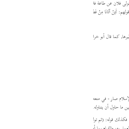
ولى فلان عن طاعة فلان, وتولى عن مواصلته "
،
ومنه قول الله جل ثناؤه:
فَلَمَّا آت
guês
ْ آتَانَا مِنْ فَضْلِهِ لَنَصَّدَّقَنَّ وَلَنَكُونَنَّ مِنَ الصَّالِحِينَ &; 2-163 &;
[ التو
ий
رها,
كما قال أبو خراش الهذلي:
(37)
ไทย
e
中文
u
ol
إسلام صار - في منعه إيانا ما كنا نأتيه في الجاهلية، مما حرمه الله علينا في ال
 ما حاول أن يتناوله.
ili
فكذلك قوله:
(ثم توليتم &; 2-164 &; من بعد ذلك)
،
يعني بذلك:
أنكم ترك
Việt
مل به، والقيام بما أمركم به في كتابكم، فنبذتموه وراء ظهوركم.