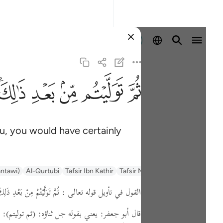
Sign in
ﱪ
ﱫ
ﱬ
ﱭ
ﱮﱯ
u, you would have certainly
السعدي Al-Sa'di
Tafsir Muyassar
Tafsir Ibn Kathir
Al-Qurtubi
antawi)
القول في تأويل قوله تعالى : ثُمَّ تَوَلَّيْتُمْ مِنْ بَعْدِ ذَلِك
قال أبو جعفر: يعني بقوله جل ثناؤه:
(ثم توليتم)
: 