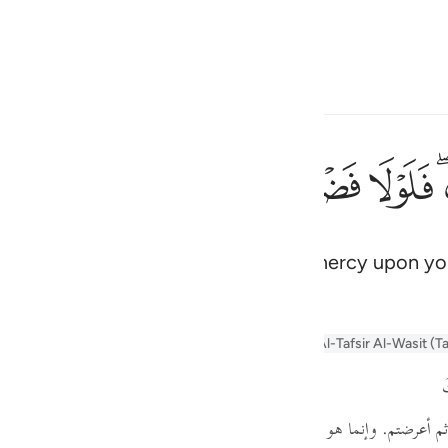
 Language
Sign in
h
ﱰ
ﱱ
ﱲ
ﱳ
ﱴ
ﱵ
ثم توليتم من بعد ذالك فلول
ثُمَّ تَوَلَّيْتُم مِّنۢ بَعْدِ ذَٰلِكَ ۖ فَلَوْلَا فَضْلُ ٱلل
d it not been for Allah’s grace and mercy upon yo
ف
is
esia
yn
Arabic Tanweer Tafseer
Tafseer Al-Baghawi
Al-Tafsir Al-Wasit (T
no
َ
ثم أعرضتم. وإنما هو
" تفعلتم "
من قولهم:
" ولاني فلان دبره "
إذا استدبر ع