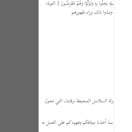
َاهُمْ مِنْ فَضْلِهِ بَخِلُوا بِهِ وَتَوَلَّوْا وَهُمْ مُعْرِضُونَ
[ التوبة:
Portu
بة: 75]
، ونبذوا ذلك وراء ظهورهم
русск
Shqip
ภาษา
Türkç
اردو
简体
Melay
Españ
إسلام - بمنـزلة السلاسل المحيطة برقابنا، التي تحول
Kiswah
تم العمل بما أخذنا ميثاقكم وعهودكم على العمل به
Tiếng 