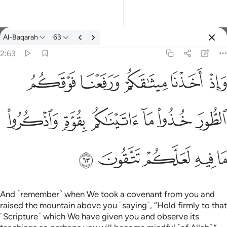
Tafsir: Al-Baqarah 2:63
Al-Baqarah
63
Sign in
2:63
فعنا فوقكم الطور خذوا ما اتيناكم بقوة واذكروا ما فيه لعلكم تتقون ٦٣
ﱚ
ﱛ
ﱜ
ﱝ
ﱞ
كُمُ ٱلطُّورَ خُذُوا۟ مَآ ءَاتَيْنَـٰكُم بِقُوَّةٍۢ وَٱذْكُرُوا۟ مَا فِيهِ لَعَلَّكُمْ تَتَّقُونَ ٦٣
ﱟ
ﱠ
ﱡ
ﱢ
ﱣ
ﱤ
ﱥ
ﱦ
ﱧ
ﱨ
ﱩ
And ˹remember˺ when We took a covenant from you and
raised the mountain above you ˹saying˺, “Hold firmly to that
˹Scripture˺ which We have given you and observe its