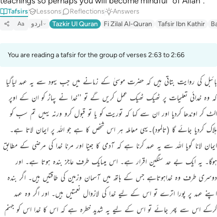
teachings so perhaps you will become mindful ˹of Allah˺.”
Tafsirs
Lessons
Reflections
Answers
اردو
Tazkir Ul Quran
Fi Zilal Al-Quran
Tafsir Ibn Kathir
B
Aa
You are reading a tafsir for the group of verses 2:63 to 2:66
بائبل کی روایت بتاتی ہیں کہ حضرت موسیٰ کے زمانے میں جب یہود سے یہ عہد لیاگیا
کہ وہ خدائی تعلیمات پر ٹھیک ٹھیک عمل کریں گے تو ’’خدا نے پہاڑ کو ان کے اوپر
الٹ کر اوندھا کردیا اور ان سے کہا کہ توریت کو یا تو قبول کرو ورنہ یہیں تم سب کو
ہلاک کردیا جائے گا (تالمود)۔یہی معاملہ ہر اس شخص کا ہے جو اللہ پر ایمان لاتا ہے۔
ایمان لانا گویا اللہ سے یہ عہد کرنا ہے کہ آدمی کا جینا اور مرنا خدا کی مرضی کے مطابق
ہوگا۔ یہ ایک بے حد سنگین اقرار ہے۔ اس میںایک طرف عاجز بندہ ہوتا ہے۔ اور
دوسری طرف وہ خداہوتاہے جس کے ہاتھ میں آسمان وزمین کی طاقتیں ہیں۔ اگر بندہ
اپنے عہد پر پورا اترے تو اس کے لیے خدا کی لازوال نعمتیں ہیں۔ اور اگر وہ عہد
کرکے اس سے پھر جائے تو اس کے لیے یہ شدید خطرہ ہے کہ اس کا خدا اس کو جہنم