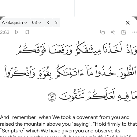
Tafsir: Al-Baqarah 2:63
Al-Baqarah
63
Sign in
2:63
فعنا فوقكم الطور خذوا ما اتيناكم بقوة واذكروا ما فيه لعلكم تتقون ٦٣
ﱚ
ﱛ
ﱜ
ﱝ
ﱞ
كُمُ ٱلطُّورَ خُذُوا۟ مَآ ءَاتَيْنَـٰكُم بِقُوَّةٍۢ وَٱذْكُرُوا۟ مَا فِيهِ لَعَلَّكُمْ تَتَّقُونَ ٦٣
ﱟ
ﱠ
ﱡ
ﱢ
ﱣ
ﱤ
ﱥ
ﱦ
ﱧ
ﱨ
ﱩ
And ˹remember˺ when We took a covenant from you and
raised the mountain above you ˹saying˺, “Hold firmly to that
˹Scripture˺ which We have given you and observe its