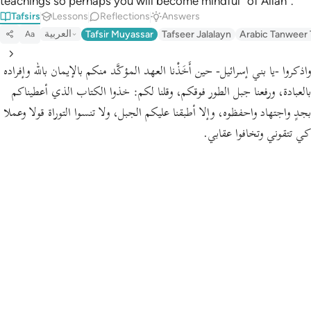
teachings so perhaps you will become mindful ˹of Allah˺.”
Tafsirs
Lessons
Reflections
Answers
العربية
Tafsir Muyassar
Tafseer Jalalayn
Arabic Tanweer 
Aa
واذكروا -يا بني إسرائيل- حين أَخَذْنا العهد المؤكَّد منكم بالإيمان بالله وإفراده
بالعبادة، ورفعنا جبل الطور فوقكم،
وقلنا لكم:
خذوا الكتاب الذي أعطيناكم
بجدٍ واجتهاد واحفظوه، وإلا أطبقنا عليكم الجبل، ولا تنسوا التوراة قولا وعملا
كي تتقوني وتخافوا عقابي.