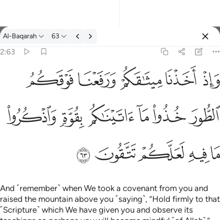
Tafsir: Al-Baqarah 2:63
Al-Baqarah
63
Sign in
2:63
فعنا فوقكم الطور خذوا ما اتيناكم بقوة واذكروا ما فيه لعلكم تتقون ٦٣
ﱚ
ﱛ
ﱜ
ﱝ
ﱞ
كُمُ ٱلطُّورَ خُذُوا۟ مَآ ءَاتَيْنَـٰكُم بِقُوَّةٍۢ وَٱذْكُرُوا۟ مَا فِيهِ لَعَلَّكُمْ تَتَّقُونَ ٦٣
ﱟ
ﱠ
ﱡ
ﱢ
ﱣ
ﱤ
ﱥ
ﱦ
ﱧ
ﱨ
ﱩ
And ˹remember˺ when We took a covenant from you and
raised the mountain above you ˹saying˺, “Hold firmly to that
˹Scripture˺ which We have given you and observe its