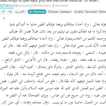
teachings so perhaps you will become mindful ˹of Allah˺.”
Tafsirs
Lessons
Reflections
Answers
العربية
Al-Qurtubi
Tafseer Jalalayn
Arabic Tanweer Tafs
Aa
قوله تعالى : وإذ أخذنا ميثاقكم ورفعنا فوقكم الطور خذوا ما آتيناكم بقوة
واذكروا ما فيه لعلكم تتقون ثم توليتم من بعد ذلك فلولا فضل الله عليكم
ورحمته لكنتم من الخاسرينقوله تعالى : وإذ أخذنا ميثاقكم ورفعنا فوقكم الطور
هذه الآية تفسر معنى قوله تعالى : وإذ نتقنا الجبل فوقهم كأنه ظلة . قال أبو
عبيدة : المعنى : زعزعناه فاستخرجناه من مكانه . قال : وكل شيء قلعته
فرميت به فقد نتقته . وقيل : نتقناه رفعناه . قال ابن الأعرابي : الناتق الرافع ،
والناتق الباسط ، والناتق الفاتق . وامرأة ناتق ومنتاق : كثيرة الولد . وقال القتبي
: أخذ ذلك من نتق السقاء ، وهو نفضه حتى تقتلع الزبدة منه . قال وقوله :
وإذ نتقنا الجبل فوقهم كأنه ظلة قال : قلع من أصله .واختلف في الطور ، فقيل
: الطور اسم للجبل الذي كلم الله عليه موسى عليه السلام وأنزل عليه فيه التوراة
دون غيره ، رواه ابن جريج عن ابن عباس . وروى الضحاك عنه أن الطور ما
أنبت من الجبال خاصة دون ما لم ينبت . وقال مجاهد وقتادة : أي جبل كان