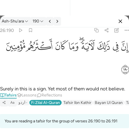
Tafsir: Ash-Shu'ara 26:190
Ash-Shu'ara
190
Sign in
26:190
ان في ذالك لاية وما كان اكثرهم مومنين ١٩٠
ﱳ
ﱴ
ﱵ
ﱶﱷ
ﱸ
ﱹ
ﱺ
ﱻ
إِنَّ فِى ذَٰلِكَ لَـَٔايَةًۭ ۖ وَمَا كَانَ أَكْثَرُهُم مُّؤْمِنِينَ ١٩٠
ﱼ
Surely in this is a sign. Yet most of them would not believe.
Tafsirs
Lessons
Reflections
اردو
Fi Zilal Al-Quran
Tafsir Ibn Kathir
Bayan Ul Quran
T
Aa
You are reading a tafsir for the group of verses 26:190 to 26:191