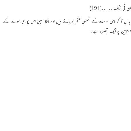
ان فی ذلک ……(191)
یہاں آ کر اس سورت کے قصص ختم ہوجاتے ہیں اور اگلا سبق اس پوری سورت کے
مضامین پر ایک تبصرہ ہے۔