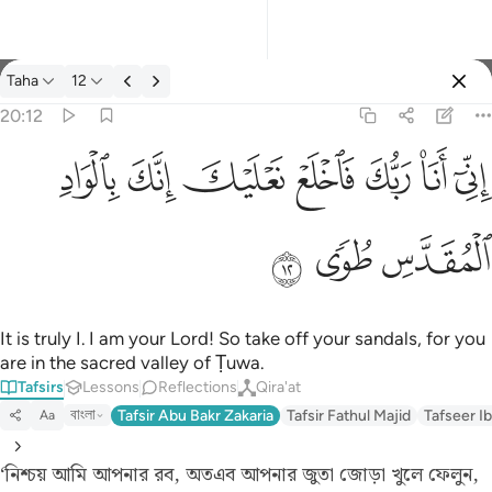
Tafsir: Taha 20:12
Taha
12
Sign in
20:12
اني انا ربك فاخلع نعليك انك بالواد المقدس طوى ١٢
ﲺ
ﲻ
ﲼ
ﲽ
ﲾ
ﲿ
ﳀ
إِنِّىٓ أَنَا۠ رَبُّكَ فَٱخْلَعْ نَعْلَيْكَ ۖ إِنَّكَ بِٱلْوَادِ ٱلْمُقَدَّسِ طُوًۭى ١٢
ﳁ
ﳂ
ﳃ
It is truly I. I am your Lord! So take off your sandals, for you
are in the sacred valley of Ṭuwa.
Tafsirs
Lessons
Reflections
Qira'at
বাংলা
Tafsir Abu Bakr Zakaria
Tafsir Fathul Majid
Tafseer Ib
Aa
‘নিশ্চয় আমি আপনার রব, অতএব আপনার জুতা জোড়া খুলে ফেলুন,