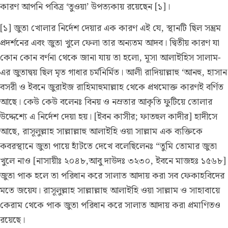
কারণ আপনি পবিত্র ‘তুওয়া’ উপত্যকায় রয়েছেন [১]।
[১] জুতা খোলার নির্দেশ দেয়ার এক কারণ এই যে, স্থানটি ছিল সম্ভ্রম
প্রদর্শনের এবং জুতা খুলে ফেলা তার অন্যতম আদব। দ্বিতীয় কারণ যা
কোন কোন বর্ণনা থেকে জানা যায় তা হলো, মূসা আলাইহিস সালাম-
এর জুতাদ্বয় ছিল মৃত গাধার চর্মনির্মিত। আলী রাদিয়াল্লাহু ‘আনহু, হাসান
বসরী ও ইবনে জুরাইজ রাহিমাহুমাল্লাহ থেকে প্রথমোক্ত কারণই বর্ণিত
আছে। কেউ কেউ বলেনঃ বিনয় ও নম্রতার আকৃতি ফুটিয়ে তোলার
উদ্দেশ্যে এ নির্দেশ দেয়া হয়। [ইবন কাসীর; ফাতহুল কাদীর] হাদীসে
আছে, রাসূলুল্লাহ সাল্লাল্লাহু আলাইহি ওয়া সাল্লাম এক ব্যক্তিকে
কবরস্থানে জুতা পায়ে হাঁটতে দেখে বলেছিলেনঃ “তুমি তোমার জুতা
খুলে নাও [নাসায়ীঃ ২০৪৮,আবু দাউদঃ ৩২৩০, ইবনে মাজহঃ ১৫৬৮]
জুতা পাক হলে তা পরিধান করে সালাত আদায় করা সব ফেকাহবিদের
মতে জয়েয। রাসূলুল্লাহ সাল্লাল্লাহু আলাইহি ওয়া সাল্লাম ও সাহাবায়ে
কেরাম থেকে পাক জুতা পরিধান করে সালাত আদায় করা প্রমাণিতও
রয়েছে।