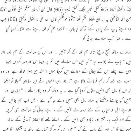
أَهْلَنَا وَنَحْفَظُ أَخَانَا وَنَزْدَادُ كَيْلَ بَعِيرٍ ذَلِكَ كَيْلٌ يَسِيرٌ (65) قَالَ لَنْ أُرْسِلَهُ مَعَكُمْ حَتَّى تُؤْتُونِ مَوْثِقًا
مِنَ اللَّهِ لَتَأْتُنَّنِي بِهِ إِلا أَنْ يُحَاطَ بِكُمْ فَلَمَّا آتَوْهُ مَوْثِقَهُمْ قَالَ اللَّهُ عَلَى مَا نَقُولُ وَكِيلٌ (66) جب
وہ اپنے باپ کے پاس گئے تو کہا اباجان ، آئندہ ہم کو غلہ دینے سے انکار کردیا گیا
ہے ۔ لہذا آپ ہمارے بھائی کو
ہمارے ساتھ بھیج دیجئے تاکہ ہم غلہ کے کر آئیں ۔ اور اس کی حفاظت کے ہم ذمہ دار
ہیں “ باپ نے جواب دیا ” کیا میں اس معاملے میں تم پر ویسا ہی بھروسہ کروں جیسا
اس سے پہلے اس کے بھائی کے معاملے میں کرچکا ہوں ؟ اللہ ہی بہتر محافظ ہے اور وہ
سب سے بڑھ کر رحم فرمانے والا ہے “۔ پھر جیسا انہوں نے اپنا سامان کھولا تو ایکھا
کہ ان کا مال بھی انہیں واپس کردیا گیا ہے ۔ یہ دیکھ کر وہ پکار اٹھے ، ” اباجان اور
ہمیں کیا چاہئے دیکھئے یہ ہمارا مال بھی ہمیں دے دیا گیا ہے ، بس اب ہم جائیں گے
اواپنے اہل و عیال کے لئے رسد لے آئیں گے ، اپنے بھائی کی حفاظت بھی کریں
گے اور ایک بار شتر اور زیادہ بھی لائیں گے ۔ اتنے غلے کا اضافہ آسانی کے ساتھ
ہوجائے گا “۔ ان کے باپ نے کہا ” میں اس کو ہرگز تمہارے ساتھ نہ بھیجوں گا جب