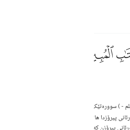
 Language
Sign in
h
ﲗ
ﲘ
f the clear Book.
ف
is
esia
لم
- ) سووره‌تێكى مه‌ككيیه‌و (١١١) ئایه‌ته‌ بِسْمِ اللَّهِ الرَّحْمَنِ الرَّحِيمِ [
no
تِلْ
رئانی پیرۆزدا هاتوون له‌ سووره‌تی به‌قه‌ره‌دا باسمان كرد [
قورئانی پیرۆزن كه‌ هه‌موو حوكم و ئیعجازه‌كانی به‌ئاشكراو به‌ 