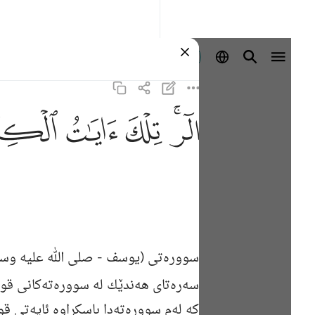
Sign in
ﲒﲓ
ﲔ
ﲕ
ﲖ
سووره‌تی (یوسف -
صلی الله علیه وس
سه‌ره‌تای هه‌ندێك له‌ سووره‌ته‌كانی قو
كه‌ له‌م سووره‌ته‌دا باسكراوه‌ ئایه‌تی 