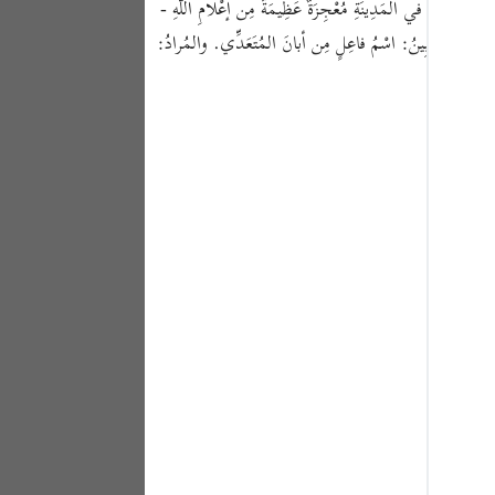
َ القُرْآنُ مُبَيِّنًا إيّاها ومُفَصِّلًا. (ص-٢٠١)ونُزُولُها قَبْلَ اخْتِلاطِ النَّبِيِّ ﷺ بِاليَهُودِ في المَدِينَةِ مُعْجِزَةٌ عَظِيمَةٌ مِن إعْلامِ اللَّهِ -
Portu
شَرِّعُونَ. فالمُبِينُ: اسْمُ فاعِلٍ مِن أبانَ المُتَعَدِّي. والمُرادُ:
русск
Shqip
ภาษา
Türkç
اردو
简体
Melay
Españ
Kiswah
Tiếng 