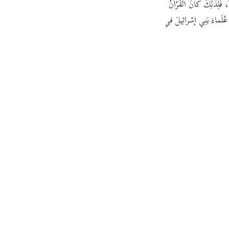
السَّلامُ - أجْمَعِينَ، إذْ كانَتْ مَعْرُوفَةً لَدَيْهِمْ إجْمالًا، فَلِذَلِكَ كان
guês
عُلَماءَ بَنِي إسْرائِيلَ في عِلْمِ تارِيخِ الأدْيانِ والأنْبِياءِ وذَلِكَ مِن أهَمِّ ما يَعْلَمُهُ المُ
ий
ไทย
e
中文
u
ol
ili
Việt