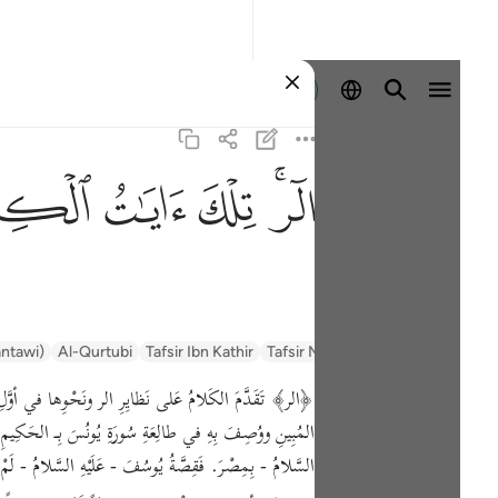
Sign in
ﲒﲓ
ﲔ
ﲕ
ﲖ
السعدي Al-Sa'di
Tafsir Muyassar
Tafsir Ibn Kathir
Al-Qurtubi
antawi)
﴿الر﴾ تَقَدَّمَ الكَلامُ عَلى نَظايِرِ الر ونَحْوِها في أوّ
المُبِينِ ووُصِفَ بِهِ في طالِعَةِ سُورَةِ يُونُسَ بِـ الحَكِيمِ لِأ
السَّلامُ - بِمِصْرَ. فَقِصَّةُ يُوسُفَ - عَلَيْهِ السَّلامُ - لَم