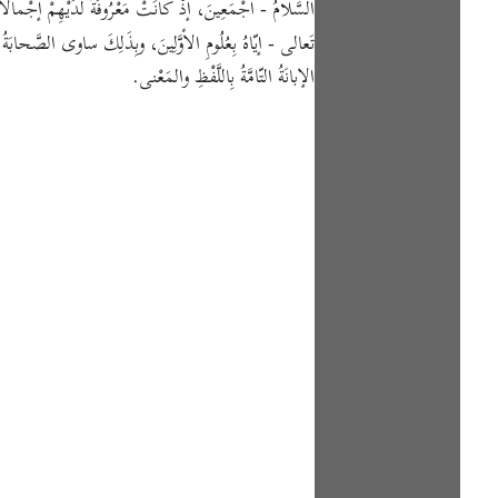
تَعالى - إيّاهُ بِعُلُومِ الأوَّلِينَ، وبِذَلِكَ ساوى الصَّحابَةُ 
الإبانَةُ التّامَّةُ بِاللَّفْظِ والمَعْنى.