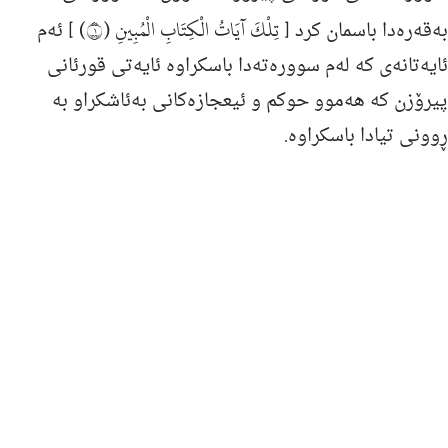
تِلْكَ آيَاتُ الْكِتَابِ الْمُبِينِ (١)
به‌قه‌ره‌دا باسمان كرد [
] ئه‌م
ئایه‌تانه‌ی كه‌ له‌م سووره‌ته‌دا باسكراوه‌ ئایه‌تی قورئانی
پیرۆزن كه‌ هه‌موو حوكم و ئیعجازه‌كانی به‌ئاشكراو به‌
ڕوونی تیادا باسكراوه‌.