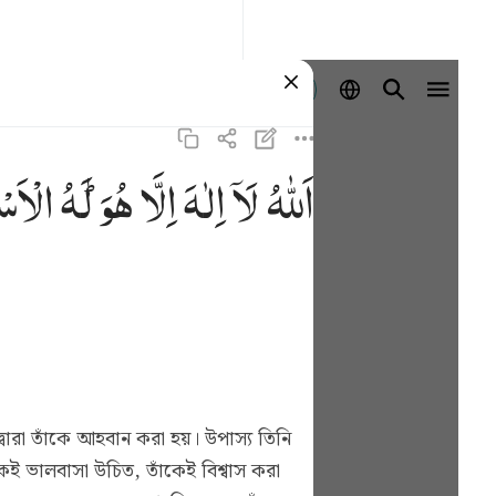
প্রবেশ কর
اَللّٰهُ
لَاۤ
اِلٰهَ
اِلَّا
هُوَ ؕ
لَهُ
الْاَسْ
্বারা তাঁকে আহবান করা হয়। উপাস্য তিনি
েই ভালবাসা উচিত, তাঁকেই বিশ্বাস করা