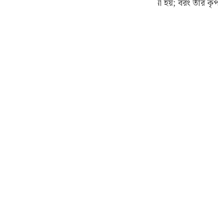
নুষ যেদিন তাঁর নিকট ফিরে যাবে সেদিন লজ্জিত না হয়; বরং তাঁর কৃপ
guês
ий
ไทย
e
中文
u
ol
ili
Việt