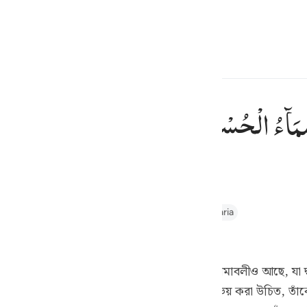
্বাচন কর
প্রবেশ কর
h
مَآءُ
الْحُسْنٰی
ٱللَّه
নেই, সুন্দর নামসমূহ তাঁরই।
ف
is
thul Majid
Tafseer Ibn Kathir
Tafsir Abu Bakr Zakaria
esia
 সমস্ত উত্তম নাম তাঁরই। [১]
no
নি উপরোক্ত গুণাবলীর অধিকারী। আর তাঁর সুন্দর নামাবলীও আছে, যা দ
কারো আছে। অতএব তাঁকে সঠিকভাবে জানা, তাঁকেই ভয় করা উচিত, তাঁক