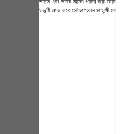
উচিত এবং তাঁরই আজ্ঞা পালন করা উচিত। যাতে মা
Portu
সন্তুষ্টি লাভ করে সৌভাগ্যবান ও সুখী হয়।
русск
Shqip
ภาษา
Türkç
اردو
简体
Melay
Españ
Kiswah
Tiếng 