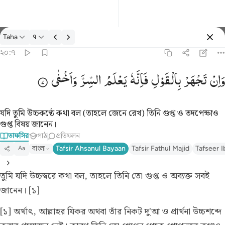
তাফসির: Taha ২০:৭
Taha
৭
প্রবেশ কর
২০:৭
وان تجهر بالقول فانه يعلم السر واخفى ٧
وَاِنْ
تَجْهَرْ
بِالْقَوْلِ
فَاِنَّهٗ
یَعْلَمُ
السِّرَّ
وَاَخْفٰی
وَإِن تَجْهَرْ بِٱلْقَوْلِ فَإِنَّهُۥ يَعْلَمُ ٱلسِّرَّ وَأَخْفَى ٧
যদি তুমি উচ্চকণ্ঠে কথা বল (তাহলে জেনে রেখ) তিনি গুপ্ত ও তদপেক্ষাও
গুপ্ত বিষয় জানেন।
তাফসির
পাঠ
প্রতিফলন
বাংলা
Tafsir Ahsanul Bayaan
Tafsir Fathul Majid
Tafseer I
Aa
তুমি যদি উচ্চস্বরে কথা বল, তাহলে তিনি তো গুপ্ত ও অব্যক্ত সবই
জানেন। [১]
[১] অর্থাৎ, আল্লাহর যিকর অথবা তাঁর নিকট দু'আ ও প্রার্থনা উচ্চশব্দে