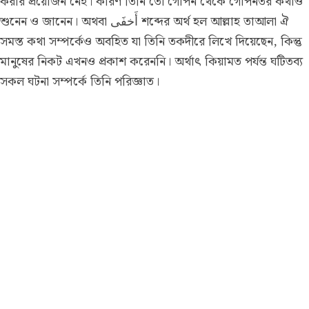
করার প্রয়োজন নেই। কারণ তিনি তো গোপন থেকে গোপনতর কথাও
শুনেন ও জানেন। অথবা أَخفَى শব্দের অর্থ হল আল্লাহ তাআলা ঐ
সমস্ত কথা সম্পর্কেও অবহিত যা তিনি তকদীরে লিখে দিয়েছেন, কিন্তু
মানুষের নিকট এখনও প্রকাশ করেননি। অর্থাৎ কিয়ামত পর্যন্ত ঘটিতব্য
সকল ঘটনা সম্পর্কে তিনি পরিজ্ঞাত।