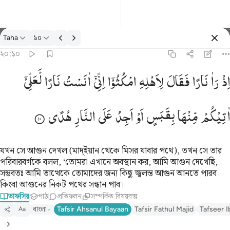
তাফসির: Taha ২০:১০
Taha
১০
প্রবেশ কর
২০:১০
له امكثوا اني انست نارا لعلي اتيكم منها بقبس او اجد على النار هدى ١٠
اِذْ
رَاٰ
نَارًا
فَقَالَ
لِاَهْلِهِ
امْكُثُوْۤا
اِنِّیْۤ
اٰنَسْتُ
نَارًا
لَّعَلِّیْۤ
ِّىٓ ءَانَسْتُ نَارًۭا لَّعَلِّىٓ ءَاتِيكُم مِّنْهَا بِقَبَسٍ أَوْ أَجِدُ عَلَى ٱلنَّارِ هُدًۭى ١٠
اٰتِیْكُمْ
مِّنْهَا
بِقَبَسٍ
اَوْ
اَجِدُ
عَلَی
النَّارِ
هُدًی
যখন সে আগুন দেখল (মাদ্ইয়ান থেকে মিসর যাবার পথে), তখন সে তার
পরিবারবর্গকে বলল, ‘তোমরা এখানে অবস্থান কর, আমি আগুন দেখেছি,
সম্ভবতঃ আমি তাত্থেকে তোমাদের জন্য কিছু জ্বলন্ত আগুন আনতে পারব
কিংবা আগুনের নিকট পথের সন্ধান পাব।
তাফসির
পাঠ
প্রতিফলন
সম্পর্কিত বিষয়বস্তু
বাংলা
Tafsir Ahsanul Bayaan
Tafsir Fathul Majid
Tafseer I
Aa