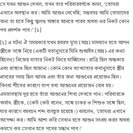
সে যখন আগুন দেখল, তখন তার পরিবারবর্গকে বলল, ‘তোমরা
এখানে অবস্থান কর। আমি আগুন দেখেছি; সম্ভবতঃ আমি তোমাদের
জন্য তা হতে কিছু জ্বলন্ত অঙ্গার আনতে পারব অথবা ওর নিকট কোন
পথ প্রদর্শক পাব।’ [১]
[১] এ ঘটনা ঐ সময়কার যখন হযরত মূসা (আঃ) মাদয়্যান হতে আপন
স্ত্রীকে সঙ্গে নিয়ে (একটি মতানুসারে যিনি শুআইব (আঃ)-এর কন্যা
ছিলেন) নিজের মাতার নিকট ফিরে যাচ্ছিলেন। রাত্রি ছিল অন্ধকার
এবং রাস্তাও ছিল অজানা। কোন কোন ব্যাখ্যাতার কথানুসারে স্ত্রীর
প্রসবের সময় ছিল আসন্ন এবং তাঁর জন্য আগুনের প্রয়োজন ছিল।
কিংবা শীতের কারণে তাপ তথা আগুনের প্রয়োজন বোধ হয়।
এমতাবস্থায় দূর হতে তাঁরা আগুনের শিখা দেখতে পান। পরিবারকে
অর্থাৎ স্ত্রীকে, (কেউ কেউ বলেন, সঙ্গে চাকর ও শিশুও সঙ্গে ছিল,
যার কারণে বহুবচন শব্দ ব্যবহূত হয়েছে।) বললেন, 'তোমরা এখানে
অপেক্ষা কর। আমি আশা করি সেখান হতে আগুন সংগ্রহ করব অথবা
কমসে কম সেখান হতে পথের সন্ধান পাব।'