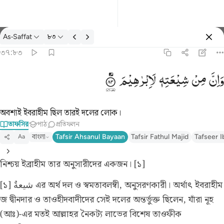
তাফসির: As-Saffat ৩৭:৮৩
As-Saffat
৮৩
প্রবেশ কর
৩৭:৮৩
۞ وان من شيعته لابراهيم ٨٣
وَاِنَّ
مِنْ
شِیْعَتِهٖ
لَاِبْرٰهِیْمَ
۞ وَإِنَّ مِن شِيعَتِهِۦ لَإِبْرَٰهِيمَ ٨٣
অবশ্যই ইবরাহীম ছিল তারই দলের লোক।
তাফসির
পাঠ
প্রতিফলন
বাংলা
Tafsir Ahsanul Bayaan
Tafsir Fathul Majid
Tafseer I
Aa
নিশ্চয় ইব্রাহীম তার অনুসারীদের একজন। [১]
[১] شيعةٌ এর অর্থ দল ও স্বমতাবলম্বী, অনুসরণকারী। অর্থাৎ ইবরাহীম
জ দ্বীনদার ও তাওহীদবাদীদের সেই দলের অন্তর্ভুক্ত ছিলেন, যাঁরা নূহ
(আঃ)-এর মতই আল্লাহর নৈকট্য লাভের বিশেষ তাওফীক