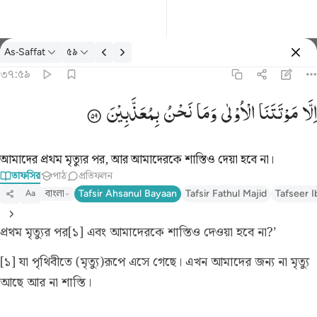
তাফসির: As-Saffat ৩৭:৫৯
As-Saffat
৫৯
প্রবেশ কর
৩৭:৫৯
الا موتتنا الاولى وما نحن بمعذبين ٥٩
اِلَّا
مَوْتَتَنَا
الْاُوْلٰی
وَمَا
نَحْنُ
بِمُعَذَّبِیْنَ
إِلَّا مَوْتَتَنَا ٱلْأُولَىٰ وَمَا نَحْنُ بِمُعَذَّبِينَ ٥٩
আমাদের প্রথম মৃত্যুর পর, আর আমাদেরকে শাস্তিও দেয়া হবে না।
তাফসির
পাঠ
প্রতিফলন
বাংলা
Tafsir Ahsanul Bayaan
Tafsir Fathul Majid
Tafseer I
Aa
প্রথম মৃত্যুর পর[১] এবং আমাদেরকে শাস্তিও দেওয়া হবে না?’
[১] যা পৃথিবীতে (মৃত্যু)রূপে এসে গেছে। এখন আমাদের জন্য না মৃত্যু
আছে আর না শাস্তি।