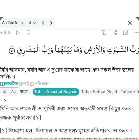
তাফসির: As-Saffat ৩৭:৫
As-Saffat
৫
প্রবেশ কর
৩৭:৫
رب السماوات والارض وما بينهما ورب المشارق ٥
رَبُّ
السَّمٰوٰتِ
وَالْاَرْضِ
وَمَا
بَیْنَهُمَا
وَرَبُّ
الْمَشَارِقِ
رَّبُّ ٱلسَّمَـٰوَٰتِ وَٱلْأَرْضِ وَمَا بَيْنَهُمَا وَرَبُّ ٱلْمَشَـٰرِقِ ٥
যিনি আসমান, যমীন আর এ দু’য়ের মাঝে যা আছে এবং সকল উদয় স্থলের
মালিক।
তাফসির
পাঠ
প্রতিফলন
বাংলা
Tafsir Ahsanul Bayaan
Tafsir Fathul Majid
Tafseer I
Aa
যিনি আকাশমন্ডলী ও পৃথিবী এবং ওদের অন্তর্বর্তী সমস্ত কিছুর রক্ষক,
রক্ষক পূর্বাচলের।[১]
[১] উদ্দ্যেশ্য হল, উদয়াচল ও অস্তাচলসমূহের প্রতিপালক ও রক্ষক।