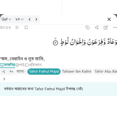
তাফসির: Qaf ৫০:১৩
Qaf
১৩
প্রবেশ কর
৫০:১৩
وعاد وفرعون واخوان لوط ١٣
وَعَادٌ
وَّفِرْعَوْنُ
وَاِخْوَانُ
لُوْطٍ
وَعَادٌۭ وَفِرْعَوْنُ وَإِخْوَٰنُ لُوطٍۢ ١٣
‘আদ, ফেরাউন ও লূত জাতি,
তাফসির
পাঠ
প্রতিফলন
বাংলা
Tafsir Fathul Majid
Tafseer Ibn Kathir
Tafsir Abu Ba
Aa
বর্তমান আয়াতের জন্য Tafsir Fathul Majid উপলব্ধ নেই৷