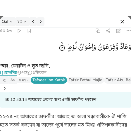
তাফসির: Qaf ৫০:১৩
Qaf
১৩
প্রবেশ কর
৫০:১৩
وعاد وفرعون واخوان لوط ١٣
وَعَادٌ
وَّفِرْعَوْنُ
وَاِخْوَانُ
لُوْطٍ
وَعَادٌۭ وَفِرْعَوْنُ وَإِخْوَٰنُ لُوطٍۢ ١٣
‘আদ, ফেরাউন ও লূত জাতি,
তাফসির
পাঠ
প্রতিফলন
বাংলা
Tafseer Ibn Kathir
Tafsir Fathul Majid
Tafsir Abu Ba
Aa
50:12 50:15 আয়াতের গ্রুপের জন্য একটি তাফসির পড়ছেন
১২-১৫ নং আয়াতের তাফসীর:
আল্লাহ তা'আলা মক্কাবাসীকে ঐ শাস্তি
হতে সতর্ক করছেন যা তাদের পূর্বে তাদের মত মিথ্যা প্রতিপন্নকারীদের