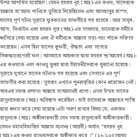
উপর আপতিত হয়েছিল। যেমন হযরত নূহ (আঃ)-এর কওম, যাদেরকে
আল্লাহ তা'আলা পানিতে ডুবিয়ে দিয়েছিলেন এবং আসহাবুর রাস্স,
যাদের পূর্ণ ঘটনা সূরায়ে ফুরকানের তাফসীরে গত হয়েছে। আর সামূদ,
আ’দ, ফিরাউন এবং হযরত লূত (আঃ)-এর সম্প্রদায়, যাদেরকে যমীনে
ধ্বসিয়ে দেয়া হয়েছে এবং ঐ যমীনকে আল্লাহ সড়া-পচা পাঁকে পরিণত
করেছেন। এসব ছিল তাদের কুফরী, ঔদ্ধত্য এবং সত্যের
বিরুদ্ধাচরণেরই ফল। আসহাবে আয়কাত দ্বারা হযরত শু’আয়েব (আঃ)-
এর কওমকে এবং কাওমু তুব্বা দ্বারা ইয়ামনীদেরকে বুঝানো হয়েছে।
সূরায়ে দুখানে তাদের ঘটনাও গত হয়েছে এবং সেখানে এর পূর্ণ
তাফসীর করা হয়েছে। সুতরাং এখানে পুনরাবৃত্তির কোন প্রয়োজন নেই।
অতএব সমস্ত প্রশংসা আল্লাহ তাআলারই প্রাপ্য। এসব উম্মত তাদের
রাসূলদেরকে (আঃ) অবিশ্বাস করেছিল। তাই তাদেরকে আল্লাহর শাস্তি
দ্বারা ধ্বংস করে দেয়া হয়েছে।এটা স্মরণ রাখার বিষয় যে, একজন
রাসূলকে (আঃ) অস্বীকারকারী যেন সমস্ত রাসূলকেই অস্বীকারকারী।
যেমন মহামহিমান্বিত আল্লাহ বলেনঃ (আরবী) অর্থাৎ “হযরত নূহ
(আঃ)-এর কওম রাসূলদেরকে অস্বীকার করে ।” (২৬:১০৫)অথচ