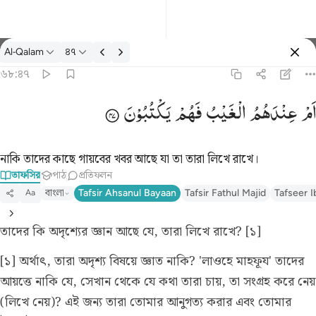
তাফসির: Al-Qalam ৬৮:৪৭
Al-Qalam
৪৭
প্রবেশ কর
৬৮:৪৭
ام عندهم الغيب فهم يكتبون ٤٧
اَمْ
عِنْدَهُمُ
الْغَیْبُ
فَهُمْ
یَكْتُبُوْنَ
أَمْ عِندَهُمُ ٱلْغَيْبُ فَهُمْ يَكْتُبُونَ ٤٧
নাকি তাদের কাছে গায়বের খবর আছে যা তা তারা লিখে রাখে।
তাফসির
পাঠ
প্রতিফলন
বাংলা
Tafsir Ahsanul Bayaan
Tafsir Fathul Majid
Tafseer I
Aa
তাদের কি অদৃশ্যের জ্ঞান আছে যে, তারা লিখে রাখে? [১]
[১] অর্থাৎ, তারা অদৃশ্য বিষয়ে জ্ঞাত নাকি? 'লাওহে মাহফূয' তাদের
আয়ত্তে নাকি যে, সেখান থেকে যে কথা তারা চায়, তা সংগ্রহ করে নেয়
(লিখে নেয়)? এই জন্য তারা তোমার আনুগত্য করার এবং তোমার