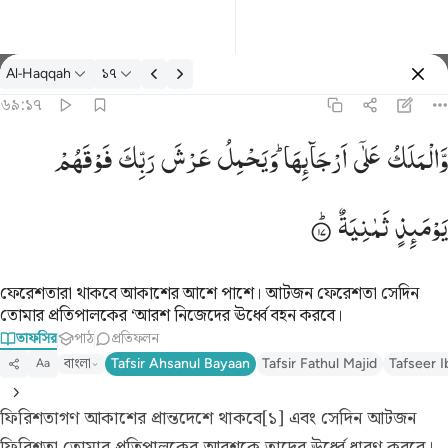
তাফসির: Al-Haqqah ৬৯:১৭
Al-Haqqah
১৭
প্রবেশ কর
৬৯:১৭
والملك على ارجايها ويحمل عرش ربك فوقهم يوميذ ثمانية ١٧
وَّالْمَلَكُ
عَلٰۤی
اَرْجَآىِٕهَا ؕ
وَیَحْمِلُ
عَرْشَ
رَبِّكَ
فَوْقَهُمْ
َٱلْمَلَكُ عَلَىٰٓ أَرْجَآئِهَا ۚ وَيَحْمِلُ عَرْشَ رَبِّكَ فَوْقَهُمْ يَوْمَئِذٍۢ ثَمَـٰنِيَةٌۭ ١٧
یَوْمَىِٕذٍ
ثَمٰنِیَةٌ
ফেরেশতারা থাকবে আকাশের আশে পাশে। আটজন ফেরেশতা সেদিন
তোমার প্রতিপালকের ‘আরশ নিজেদের ঊর্ধ্বে বহন করবে।
তাফসির
পাঠ
প্রতিফলন
বাংলা
Tafsir Ahsanul Bayaan
Tafsir Fathul Majid
Tafseer I
Aa
ফিরিশতাগণ আকাশের প্রান্তদেশে থাকবে[১] এবং সেদিন আটজন
ফিরিশতা তোমার প্রতিপালকের আরশকে তাদের ঊর্ধ্বে ধারণ করবে।