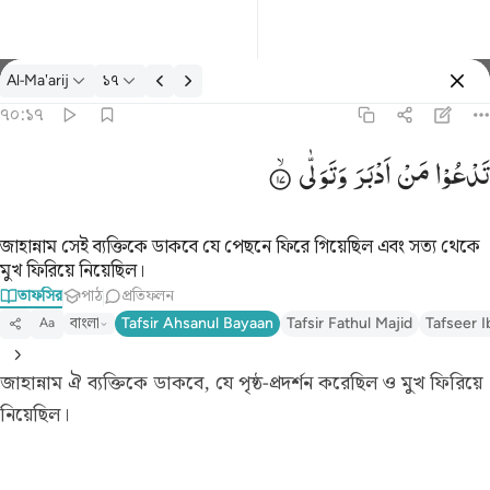
তাফসির: Al-Ma'arij ৭০:১৭
Al-Ma'arij
১৭
প্রবেশ কর
৭০:১৭
تدعو من ادبر وتولى ١٧
تَدْعُوْا
مَنْ
اَدْبَرَ
وَتَوَلّٰی
تَدْعُوا۟ مَنْ أَدْبَرَ وَتَوَلَّىٰ ١٧
জাহান্নাম সেই ব্যক্তিকে ডাকবে যে পেছনে ফিরে গিয়েছিল এবং সত্য থেকে
মুখ ফিরিয়ে নিয়েছিল।
তাফসির
পাঠ
প্রতিফলন
বাংলা
Tafsir Ahsanul Bayaan
Tafsir Fathul Majid
Tafseer I
Aa
জাহান্নাম ঐ ব্যক্তিকে ডাকবে, যে পৃষ্ঠ-প্রদর্শন করেছিল ও মুখ ফিরিয়ে
নিয়েছিল।