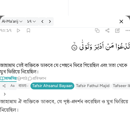
তাফসির: Al-Ma'arij ৭০:১৭
Al-Ma'arij
১৭
প্রবেশ কর
৭০:১৭
تدعو من ادبر وتولى ١٧
تَدْعُوْا
مَنْ
اَدْبَرَ
وَتَوَلّٰی
تَدْعُوا۟ مَنْ أَدْبَرَ وَتَوَلَّىٰ ١٧
জাহান্নাম সেই ব্যক্তিকে ডাকবে যে পেছনে ফিরে গিয়েছিল এবং সত্য থেকে
মুখ ফিরিয়ে নিয়েছিল।
তাফসির
পাঠ
প্রতিফলন
বাংলা
Tafsir Ahsanul Bayaan
Tafsir Fathul Majid
Tafseer I
Aa
জাহান্নাম ঐ ব্যক্তিকে ডাকবে, যে পৃষ্ঠ-প্রদর্শন করেছিল ও মুখ ফিরিয়ে
নিয়েছিল।